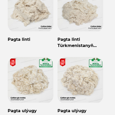
Pagta linti
Pagta linti
Türkmenistanyň
önümi
Pagta ulýugy
Pagta ulýugy