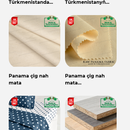
Türkmenistanda
Türkmenistanyň
öndürilen
önümi
Panama çig nah
Panama çig nah
mata
mata
Türkmenistanyň
önümi