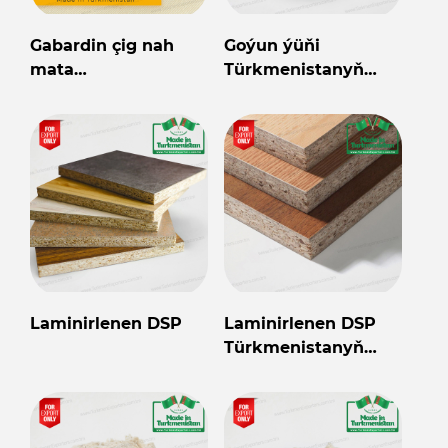
Gabardin çig nah
Goýun ýüňi
mata
Türkmenistanyň
Türkmenistanyň
önümi
önümi
Laminirlenen DSP
Laminirlenen DSP
Türkmenistanyň
önümi