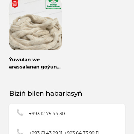
Ýuwulan we
arassalanan goýun
ýüňi
Biziň bilen habarlaşyň
+993 12 75 44 30
+993 61 43 99 11, +993 64 73 99 11