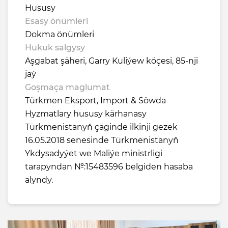
Hususy
Esasy önümleri
Dokma önümleri
Hukuk salgysy
Aşgabat şäheri, Garry Kuliýew köçesi, 85-nji
jaý
Goşmaça maglumat
Türkmen Eksport, Import & Söwda
Hyzmatlary hususy kärhanasy
Türkmenistanyň çäginde ilkinji gezek
16.05.2018 senesinde Türkmenistanyň
Ykdysadyýet we Maliýe ministrligi
tarapyndan №:15483596 belgiden hasaba
alyndy.