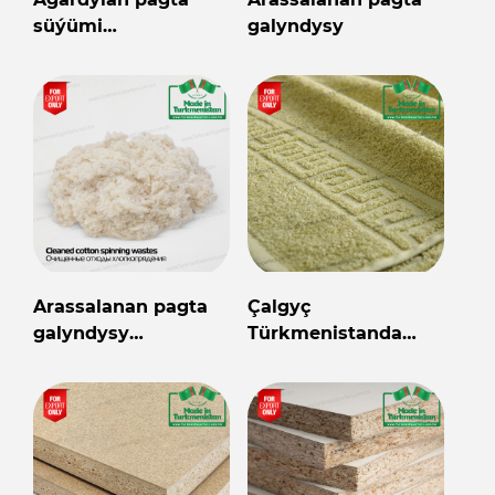
süýümi
galyndysy
Türkmenistanyň
önümi
Arassalanan pagta
Çalgyç
galyndysy
Türkmenistanda
Türkmenistanyň
öndürildi
önümi