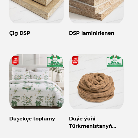
Çig DSP
DSP laminirlenen
Düşekçe toplumy
Düýe ýüňi
Türkmenistanyň
önümi