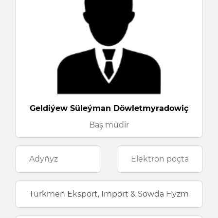
Geldiýew Süleýman Döwletmyradowiç
Baş müdir