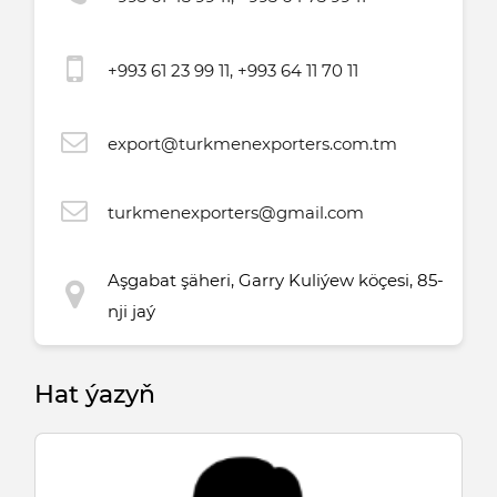
+993 61 23 99 11, +993 64 11 70 11
export@turkmenexporters.com.tm
turkmenexporters@gmail.com
Aşgabat şäheri, Garry Kuliýew köçesi, 85-
nji jaý
Hat ýazyň