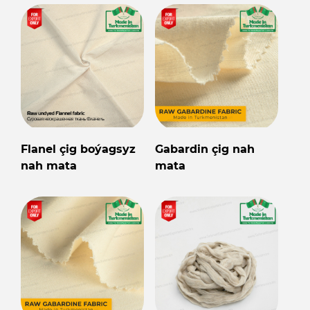
Flanel çig boýagsyz
Gabardin çig nah
nah mata
mata