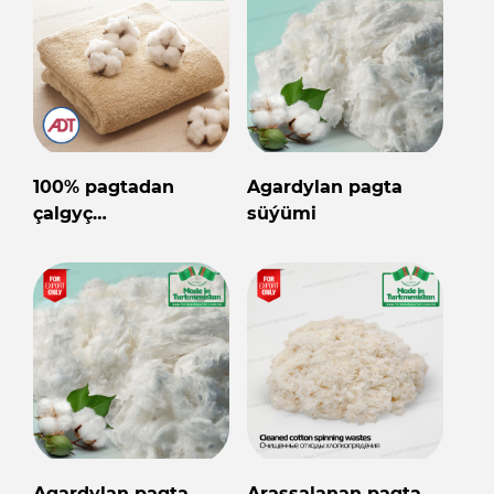
100% pagtadan
Agardylan pagta
çalgyç
süýümi
Türkmenistanyň
önümi
Agardylan pagta
Arassalanan pagta