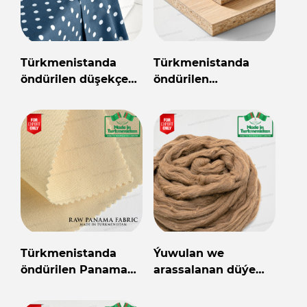
Türkmenistanda
Türkmenistanda
öndürilen düşekçe
öndürilen
toplumy
laminirlenen DSP
Türkmenistanda
Ýuwulan we
öndürilen Panama
arassalanan düýe
çig nah mata
ýüňi