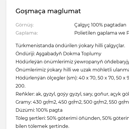
Goşmaça maglumat
Görnüş:
Çalgyç 100% pagtadan
Gaplama:
Polietilen gaplama we P
Türkmenistanda öndürilen ýokary hilli çalgyçlar.
Öndüriji: Aşgabadyň Dokma Toplumy
Hödürleýän önümlerimiz ýewropanyň öňdebaryjy
Önümlerimiz ýokary hilli we uzak möhletli ulanmak 
Hödürlenýän ölçegler (sm): 40 x 70, 50 x 70, 50 x 90
200.
Reňkler: ak, gyzyl, goýy gyzyl, sary, goňur, açyk gö
Gramy: 430 gr/m2, 450 gr/m2, 500 gr/m2, 550 gr/m
Düzümi: 100% pagta
Töleg şertleri: 50% göterimi öňünden, 50% göte
bilen tölemek şertinde.