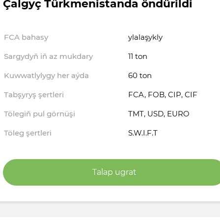
Çalgyç Türkmenistanda öndürildi
FCA bahasy
ylalaşykly
Sargydyň iň az mukdary
11 ton
Kuwwatlylygy her aýda
60 ton
Tabşyryş şertleri
FCA, FOB, CIP, CIF
Tölegiň pul görnüşi
TMT, USD, EURO
Töleg şertleri
S.W.I.F.T
Talap ugrat