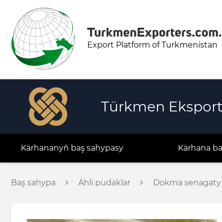
Export Platform of Turkmenistan
Türkmen Eksport
Kärhananyň baş sahypasy
Kärhana b
Baş sahypa
Ähli pudaklar
Dokma senagaty