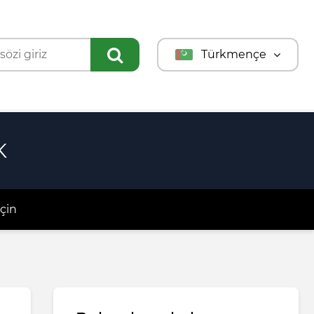
Türkmençe
English
Türkçe
Русский
K
çin