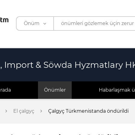
Önüm
Önüm
Kärhana
, Import & Söwda Hyzmatlary H
arada
Önümler
Habarlaşmak ü
El çalgyç
Çalgyç Türkmenistanda öndürildi