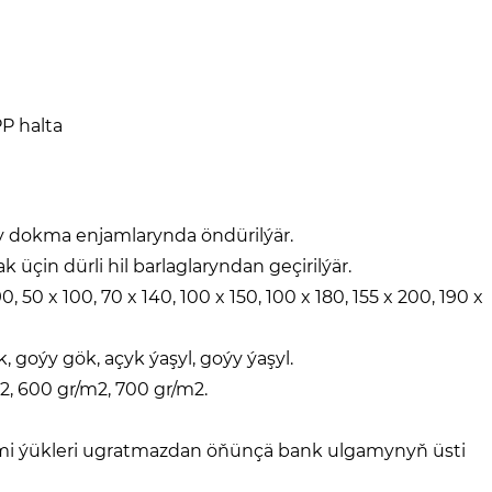
P halta
 dokma enjamlarynda öndürilýär.
üçin dürli hil barlaglaryndan geçirilýär.
, 50 x 100, 70 x 140, 100 x 150, 100 x 180, 155 x 200, 190 x
k, goýy gök, açyk ýaşyl, goýy ýaşyl.
2, 600 gr/m2, 700 gr/m2.
rimi ýükleri ugratmazdan öňünçä bank ulgamynyň üsti