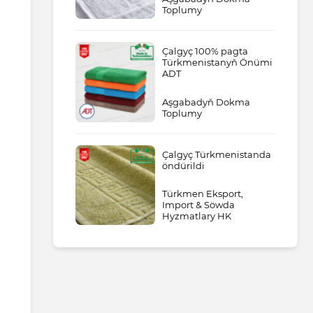
Toplumy
Çalgyç 100% pagta
Türkmenistanyň Önümi
ADT
Aşgabadyň Dokma
Toplumy
Çalgyç Türkmenistanda
öndürildi
Türkmen Eksport,
Import & Söwda
Hyzmatlary HK