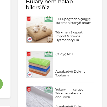
Bulary hem halap
bilersiňiz
100% pagtadan çalgyç
Türkmenistanyň önümi
Türkmen Eksport,
Import & Söwda
Hyzmatlary HK
Çalgyç ADT
Aşgabadyň Dokma
Toplumy
Ýokary hilli çalgyç
Türkmenistanda
öndürildi
Aşgabadyň Dokma