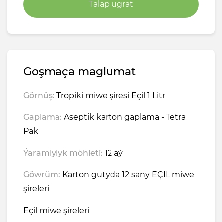
Talap ugrat
Goşmaça maglumat
Görnüş:
Tropiki miwe şiresi Eçil 1 Litr
Gaplama:
Aseptik karton gaplama - Tetra
Pak
Ýaramlylyk möhleti:
12 aý
Göwrüm:
Karton gutyda 12 sany EÇIL miwe
şireleri
Eçil miwe şireleri