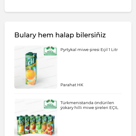
Bulary hem halap bilersiňiz
Pyrtykal miwe şiresi Eçil 1 Litr
Parahat HK
Türkmenistanda öndürilen
ýokary hilli miwe şireleri EÇIL