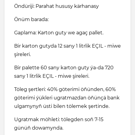
Öndüriji: Parahat hususy kärhanasy
Önüm barada:
Gaplama: Karton guty we agaç pallet.
Bir karton gutyda 12 sany 1 litrlik EÇIL - miwe
şireleri.
Bir palette 60 sany karton guty ýa-da 720
sany 1 litrlik EÇIL - miwe şireleri.
Töleg şertleri: 40% göterimi öňünden, 60%
göterimi ýükleri ugratmazdan öňünçä bank
ulgamynyň üsti bilen tölemek şertinde.
Ugratmak möhleti: tölegden soň 7-15
günüň dowamynda.