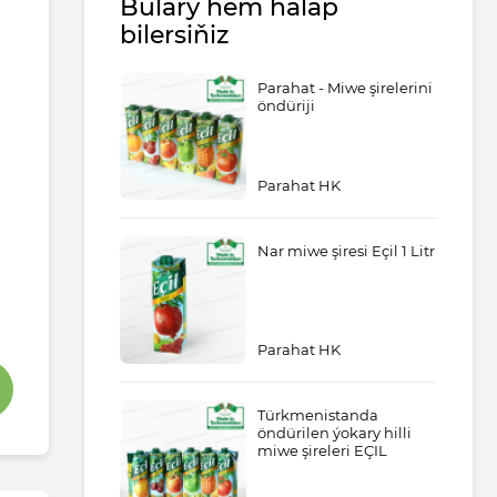
Bulary hem halap
bilersiňiz
Parahat - Miwe şirelerini
öndüriji
Parahat HK
Nar miwe şiresi Eçil 1 Litr
Parahat HK
Türkmenistanda
öndürilen ýokary hilli
miwe şireleri EÇIL