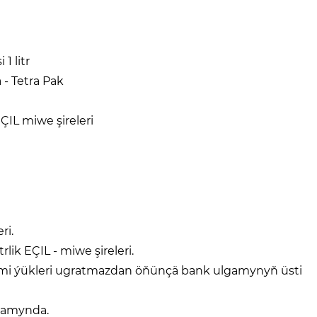
 1 litr
- Tetra Pak
ÇIL miwe şireleri
ri.
rlik EÇIL - miwe şireleri.
rimi ýükleri ugratmazdan öňünçä bank ulgamynyň üsti
wamynda.