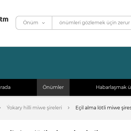
Önüm
Önüm
Kärhana
arada
Önümler
Habarlaşmak ü
Ýokary hilli miwe şireleri
Eçil alma lötli miwe şiresi