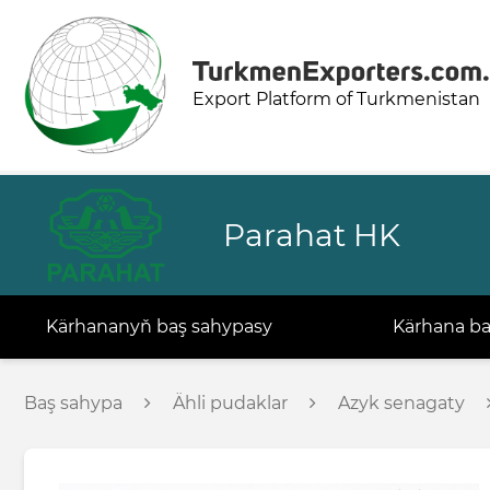
Export Platform of Turkmenistan
Parahat HK
Kärhananyň baş sahypasy
Kärhana b
Baş sahypa
Ähli pudaklar
Azyk senagaty