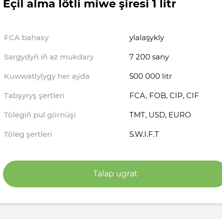
Eçil alma lötli miwe şiresi 1 litr
FCA bahasy
ylalaşykly
Sargydyň iň az mukdary
7 200 sany
Kuwwatlylygy her aýda
500 000 litr
Tabşyryş şertleri
FCA, FOB, CIP, CIF
Tölegiň pul görnüşi
TMT, USD, EURO
Töleg şertleri
S.W.I.F.T
Talap ugrat