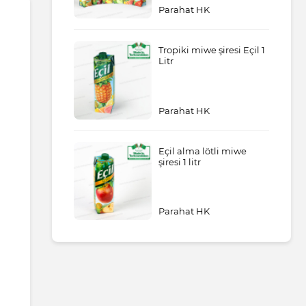
Parahat HK
Tropiki miwe şiresi Eçil 1
Litr
Parahat HK
Eçil alma lötli miwe
şiresi 1 litr
Parahat HK