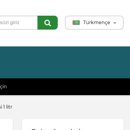
Türkmençe
English
Türkçe
Русский
çin
 1 litr