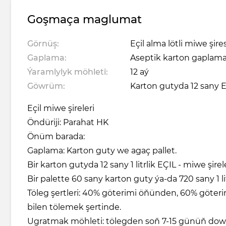
Goşmaça maglumat
Görnüş:
Eçil alma lötli miwe şiresi
Gaplama:
Aseptik karton gaplama 
Ýaramlylyk möhleti:
12 aý
Göwrüm:
Karton gutyda 12 sany E
Eçil miwe şireleri
Öndüriji: Parahat HK
Önüm barada:
Gaplama: Karton guty we agaç pallet.
Bir karton gutyda 12 sany 1 litrlik EÇIL - miwe şirele
Bir palette 60 sany karton guty ýa-da 720 sany 1 lit
Töleg şertleri: 40% göterimi öňünden, 60% göte
bilen tölemek şertinde.
Ugratmak möhleti: tölegden soň 7-15 günüň do