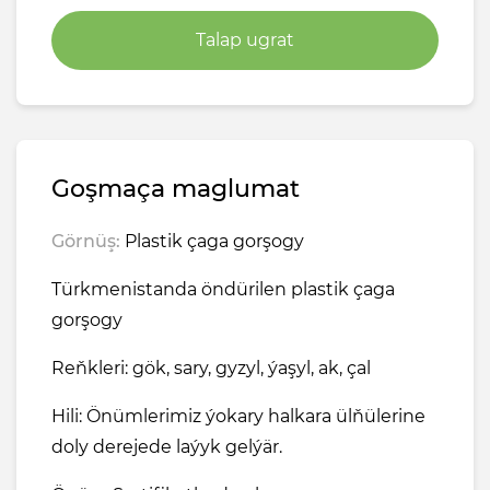
Talap ugrat
Goşmaça maglumat
Görnüş:
Plastik çaga gorşogy
Türkmenistanda öndürilen plastik çaga
gorşogy
Reňkleri: gök, sary, gyzyl, ýaşyl, ak, çal
Hili: Önümlerimiz ýokary halkara ülňülerine
doly derejede laýyk gelýär.