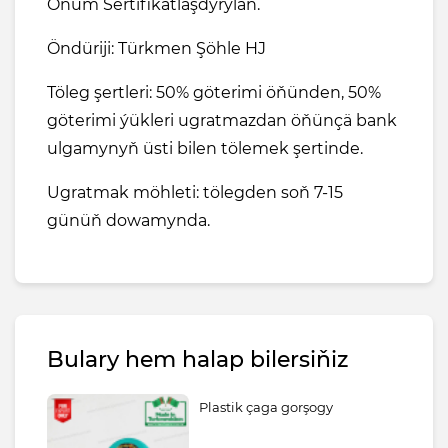
Önüm Sertifikatlaşdyrylan.
Öndüriji: Türkmen Şöhle HJ
Töleg şertleri: 50% göterimi öňünden, 50%
göterimi ýükleri ugratmazdan öňünçä bank
ulgamynyň üsti bilen tölemek şertinde.
Ugratmak möhleti: tölegden soň 7-15
günüň dowamynda.
Bulary hem halap bilersiňiz
Plastik çaga gorşogy