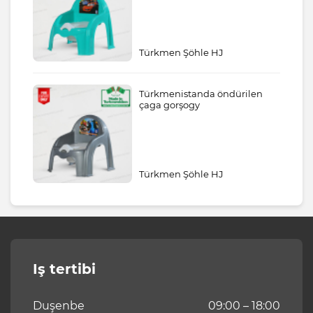
Türkmen Şöhle HJ
Türkmenistanda öndürilen
çaga gorşogy
Türkmen Şöhle HJ
Iş tertibi
Duşenbe
09:00 – 18:00