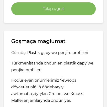
Talap ugrat
Goşmaça maglumat
Görnüş:
Plastik gapy we penjire profilleri
Türkmenistanda öndürilen plastik gapy we
penjire profilleri.
Hödürleýän önümlerimiz Ýewropa
döwletleriniň iň öňdebaryjy
awtomatlaşdyrylan Greiner we Krauss
Maffei enjamlarynda öndürilýär.