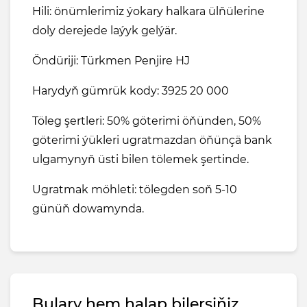
Hili: önümlerimiz ýokary halkara ülňülerine
doly derejede laýyk gelýär.
Öndüriji: Türkmen Penjire HJ
Harydyň gümrük kody: 3925 20 000
Töleg şertleri: 50% göterimi öňünden, 50%
göterimi ýükleri ugratmazdan öňünçä bank
ulgamynyň üsti bilen tölemek şertinde.
Ugratmak möhleti: tölegden soň 5-10
günüň dowamynda.
Bulary hem halap bilersiňiz