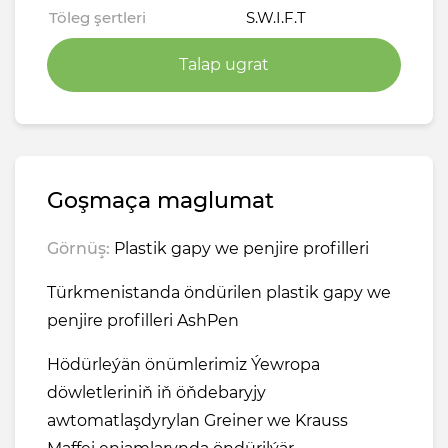
Töleg şertleri
S.W.I.F.T
Talap ugrat
Goşmaça maglumat
Görnüş:
Plastik gapy we penjire profilleri
Türkmenistanda öndürilen plastik gapy we
penjire profilleri AshPen
Hödürleýän önümlerimiz Ýewropa
döwletleriniň iň öňdebaryjy
awtomatlaşdyrylan Greiner we Krauss