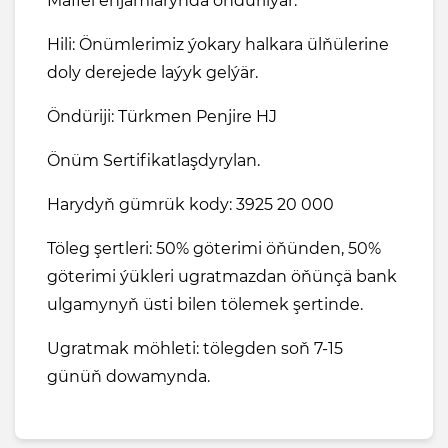
Maffei enjamlarynda öndürilýär.
Hili: Önümlerimiz ýokary halkara ülňülerine
doly derejede laýyk gelýär.
Öndüriji: Türkmen Penjire HJ
Önüm Sertifikatlaşdyrylan.
Harydyň gümrük kody: 3925 20 000
Töleg şertleri: 50% göterimi öňünden, 50%
göterimi ýükleri ugratmazdan öňünçä bank
ulgamynyň üsti bilen tölemek şertinde.
Ugratmak möhleti: tölegden soň 7-15
günüň dowamynda.