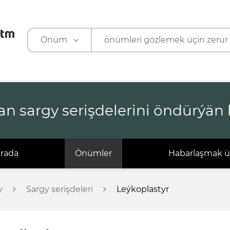
Önüm
Önüm
Kärhana
an sargy serişdelerini öndürýän
arada
Önümler
Habarlaşmak ü
y
Sargy serişdeleri
Leýkoplastyr