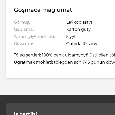
Goşmaça maglumat
Görnüş:
Leýkoplastyr
Gaplama:
Karton guty
Ýaramlylyk möhleti:
5 ýyl
Göwrüm:
Gutyda 10 sany
Töleg şertleri: 100% bank ulgamynyň üsti bilen t
Ugratmak möhleti: tölegden soň 7-15 günüň do
Iş tertibi