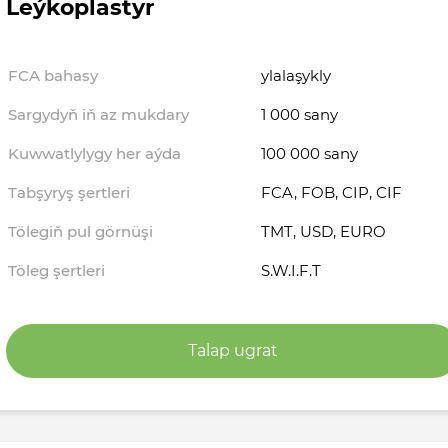
Leýkoplastyr
FCA bahasy
ylalaşykly
Sargydyň iň az mukdary
1 000 sany
Kuwwatlylygy her aýda
100 000 sany
Tabşyryş şertleri
FCA, FOB, CIP, CIF
Tölegiň pul görnüşi
TMT, USD, EURO
Töleg şertleri
S.W.I.F.T
Talap ugrat