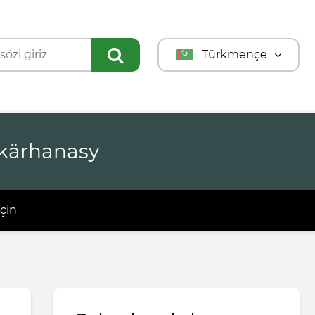
Türkmençe
English
Türkçe
Русский
 kärhanasy
çin