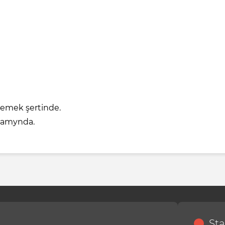
ölemek şertinde.
wamynda.
Sta