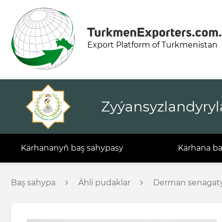
Export Platform of Turkmenistan
Zyýansyzlandyryl
Kärhananyň baş sahypasy
Kärhana b
Baş sahypa
Ähli pudaklar
Derman senagat