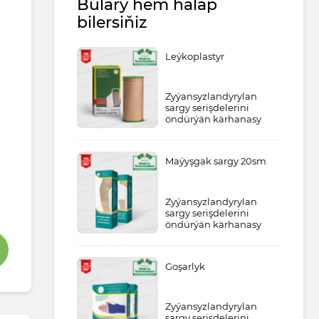
Bulary hem halap
bilersiňiz
Leýkoplastyr
Zyýansyzlandyrylan
sargy serişdelerini
öndürýän kärhanasy
Maýyşgak sargy 20sm
Zyýansyzlandyrylan
sargy serişdelerini
öndürýän kärhanasy
Goşarlyk
Zyýansyzlandyrylan
sargy serişdelerini