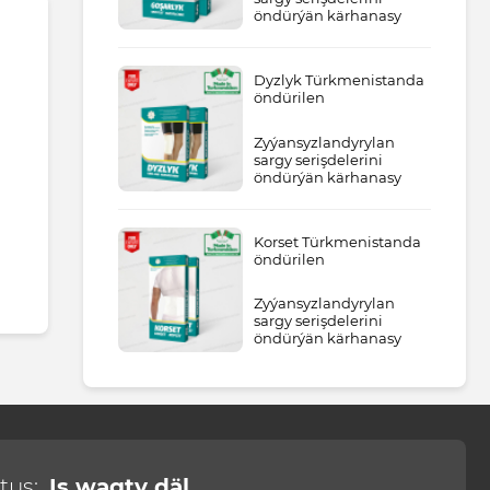
öndürýän kärhanasy
Dyzlyk Türkmenistanda
öndürilen
Zyýansyzlandyrylan
sargy serişdelerini
öndürýän kärhanasy
Korset Türkmenistanda
öndürilen
Zyýansyzlandyrylan
sargy serişdelerini
öndürýän kärhanasy
tus:
Iş wagty däl