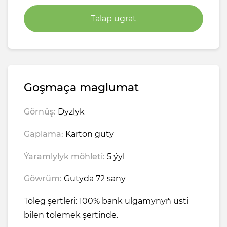
Talap ugrat
Goşmaça maglumat
Görnüş:
Dyzlyk
Gaplama:
Karton guty
Ýaramlylyk möhleti:
5 ýyl
Göwrüm:
Gutyda 72 sany
Töleg şertleri: 100% bank ulgamynyň üsti
bilen tölemek şertinde.