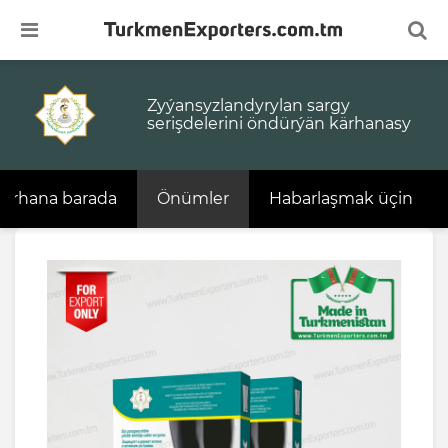
Zyýansyzlandyrylan sargy
serişdelerini öndürýän kärhanasy
Agardylan pamyk süýümi
Ajika
Antifriz
Çüýşe
Agyz burun örtükleri
Plastik stol
Demir ýollary arkaly ýükleri daşamak
Arbitraž hyzmatlary
Daşary ýurtly raýatlara wiza goldawyny
Goýun ýüňi
Konsentrirlenen miwe
Polipropilen halta ru
Spunbond dokalmad
Gysgyç egin eşik as
Türkmenistanyň çäg
bermek
logistika hyzmatlary
Çaga joraplary
Arassalanan agyz suwy
Bitum mastika
DSP
Bejeriş mineral suwy
Agardyjy serişde
Deňiz ýollary arkaly ýükleri daşamak
Halkara şertnamalary terjime etmek
Haly
Kruassan
Polipropilen plýonka
Wulkan palçygy
Hajathana kagyzy
Kärhana barada
Önümler
Habarlaşmak üçin
Daşary ýurtly raýatlary Aşgabat howa
Ýükleri saklamak w
menzilinde garşy almak
Çaga trikotaž geýimleri
Çaga püresi
Gidrawlik ýagy
Düz aýna
Buýan köki
Aşhana kagyzy
Gara ýollary arkaly ýükleri daşamak
Halkara standartlaşdyryş ulgamy
Halyça
Künji
Reagent AUS32
Zyýansyzlandyrylan s
Hojalyk sabyny
Daşary ýurtly raýatlary
myhmanhanalara ýerleşdirmek,
Çig hasa
Çeýnelýän süýji
Granadyň tozandan goraýjysy
Karton guty
Buýan köküniň gury ekstrakty
Awto şampuny
Gümrük dellallyk işleri
Hukuk audit
Hammam dony
Künji ýagy
Saýlentblok
Kagyz salfetka
howaýollary hem-de demirýol
peteklerini bronlamak
Çig nah mata
Dary
Izogam
Kebşirleýiş elektrody
Buýanyň köküniň goýy ekstrakty
Çaga gorşogy
Halkara howply ýükleri daşamak
Hukuk we maslahat beriş hyzmatlary
Jins balak
Makaron
Stabilizatoryň dykysy
Kir ýuwujy serişde
Täjirçilik maksatly wiza goldawlary
Düşekçe toplumy
Ereýän kofe
Motor ýagy
Laýner kagyzy
Damar giňelmegine garşy jorap
Çüýşe banka
Halkara ýük awtoulag sürüjilerine wiza
Maliýe hasabatlarynyň auditi
Jins mata
Marinada ýatyrylan 
Togtadyjy kolodkalar
Lagym açyjy
goldawy
Türkmenistanyň çäginde syýahatçylyk
gezelençleri