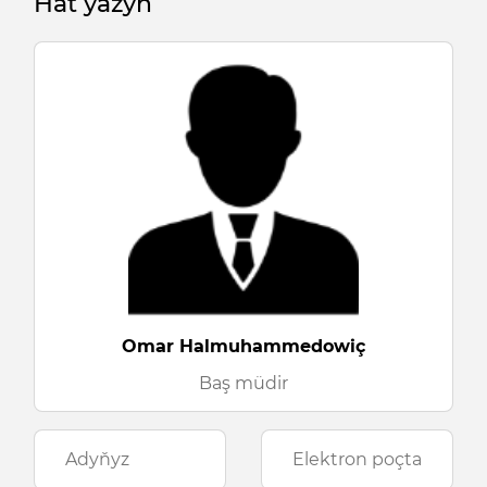
Hat ýazyň
Omar Halmuhammedowiç
Baş müdir