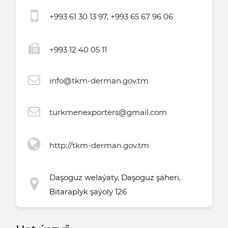
+993 61 30 13 97, +993 65 67 96 06
+993 12 40 05 11
info@tkm-derman.gov.tm
turkmenexporters@gmail.com
http://tkm-derman.gov.tm
Daşoguz welaýaty, Daşoguz şäheri,
Bitaraplyk şaýoly 126