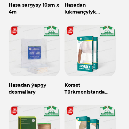
Hasa sargysy 10sm x
Hasadan
4m
lukmançylyk
tamponlary
Hasadan ýapgy
Korset
desmallary
Türkmenistanda
öndürilen