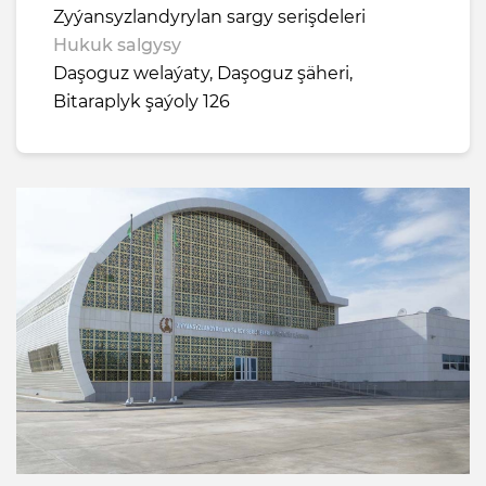
Zyýansyzlandyrylan sargy serişdeleri
Hukuk salgysy
Daşoguz welaýaty, Daşoguz şäheri,
Bitaraplyk şaýoly 126