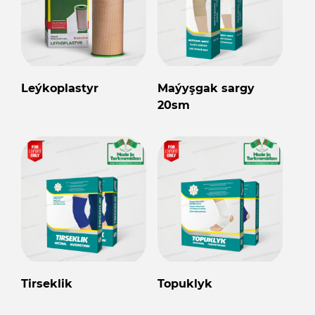
Leýkoplastyr
Maýyşgak sargy
20sm
Tirseklik
Topuklyk