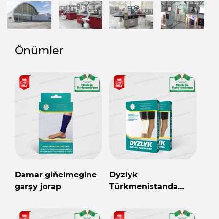
Önümler
Damar giňelmegine
Dyzlyk
garşy jorap
Türkmenistanda
öndürilen