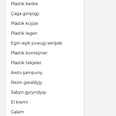
Plastik bedre
Çaga gorşogy
Plastik küýze
Plastik legen
Egin-eşik ýuwujy serişde
Plastik konteýner
Plastik tekjeler
Awto şampuny
Rezin garaldyjy
Sabyn gyryndysy
El kremi
Galam