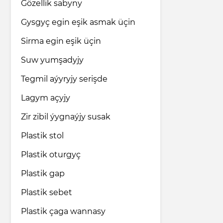
Gözellik sabyny
Gysgyç egin eşik asmak üçin
Sirma egin eşik üçin
Suw yumşadyjy
Tegmil aýyryjy serişde
Lagym açyjy
Zir zibil ýygnaýjy susak
Plastik stol
Plastik oturgyç
Plastik gap
Plastik sebet
Plastik çaga wannasy