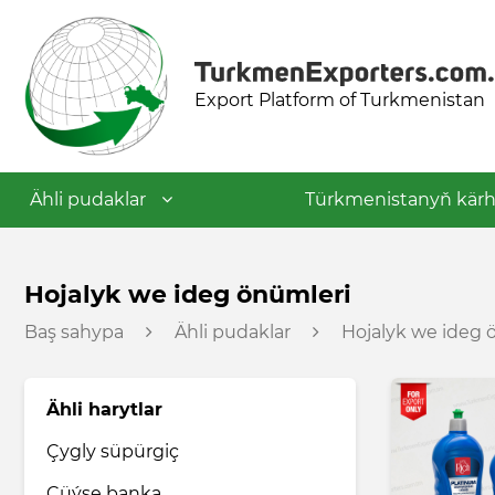
Export Platform of Turkmenistan
Ähli pudaklar
Türkmenistanyň kärh
Dokma senagaty
Hojalyk we ideg önümleri
Baş sahypa
Ähli pudaklar
Hojalyk we ideg 
Azyk senagaty
Ähli harytlar
Nebit-himiýa senagaty
Çygly süpürgiç
Gurluşyk materiallary senagaty
Çüýşe banka