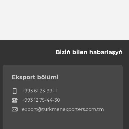
Biziň bilen habarlaşyň
Eksport bölümi
+993 61 23-99-11
+993 12 75-44-30
export@turkmenexporters.com.tm