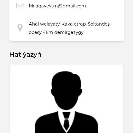
Mr.agayevtm@gmail.com
Ahal welaýaty, Kaka etrap, Soltandeş
obasy 4km demirgazygy
Hat ýazyň