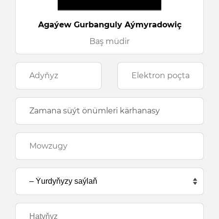
Agaýew Gurbanguly Aýmyradowiç
Baş müdir