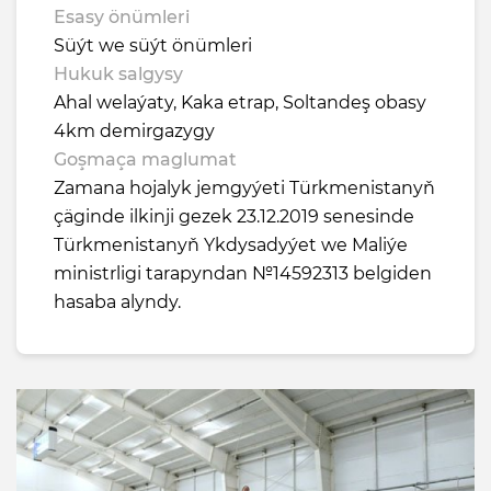
Esasy önümleri
Süýt we süýt önümleri
Hukuk salgysy
Ahal welaýaty, Kaka etrap, Soltandeş obasy
4km demirgazygy
Goşmaça maglumat
Zamana hojalyk jemgyýeti Türkmenistanyň
çäginde ilkinji gezek 23.12.2019 senesinde
Türkmenistanyň Ykdysadyýet we Maliýe
ministrligi tarapyndan №14592313 belgiden
hasaba alyndy.