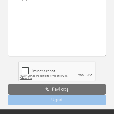
Faýl goş
Ugrat