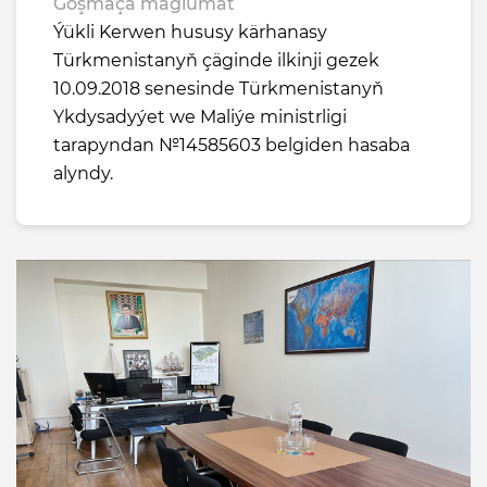
Goşmaça maglumat
Ýükli Kerwen hususy kärhanasy
Türkmenistanyň çäginde ilkinji gezek
10.09.2018 senesinde Türkmenistanyň
Ykdysadyýet we Maliýe ministrligi
tarapyndan №14585603 belgiden hasaba
alyndy.