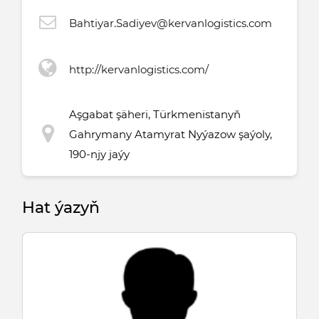
Bahtiyar.Sadiyev@kervanlogistics.com
http://kervanlogistics.com/
Aşgabat şäheri, Türkmenistanyň
Gahrymany Atamyrat Nyýazow şaýoly,
190-njy jaýy
Hat ýazyň