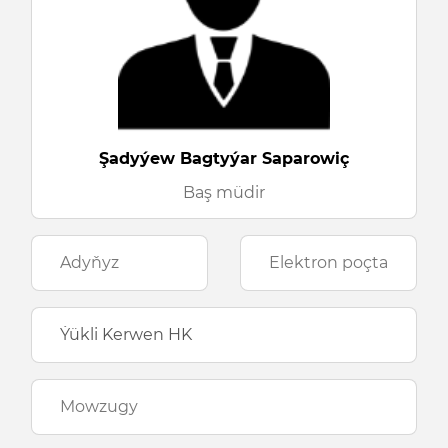
Şadyýew Bagtyýar Saparowiç
Baş müdir