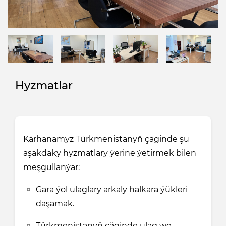
Hyzmatlar
Kärhanamyz Türkmenistanyň çäginde şu
aşakdaky hyzmatlary ýerine ýetirmek bilen
meşgullanýar:
Gara ýol ulaglary arkaly halkara ýükleri
daşamak.
Türkmenistanyň çäginde ulag we