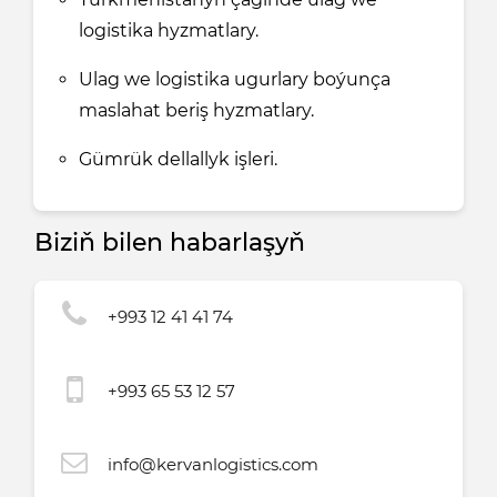
logistika hyzmatlary.
Ulag we logistika ugurlary boýunça
maslahat beriş hyzmatlary.
Gümrük dellallyk işleri.
Biziň bilen habarlaşyň
+993 12 41 41 74
+993 65 53 12 57
info@kervanlogistics.com