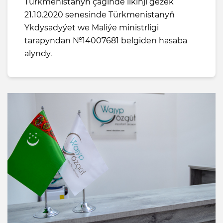
Türkmenistanyň çäginde ilkinji gezek
21.10.2020 senesinde Türkmenistanyň
Ykdysadyýet we Maliýe ministrligi
tarapyndan №14007681 belgiden hasaba
alyndy.