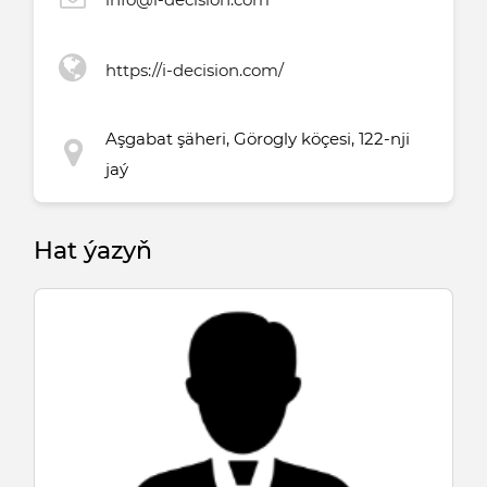
https://i-decision.com/
Aşgabat şäheri, Görogly köçesi, 122-nji
jaý
Hat ýazyň