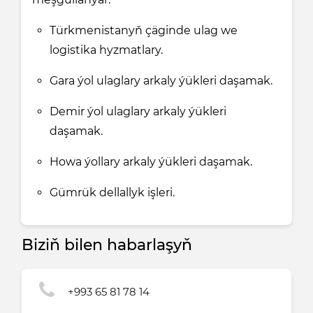
Türkmenistanyň çäginde ulag we
logistika hyzmatlary.
Gara ýol ulaglary arkaly ýükleri daşamak.
Demir ýol ulaglary arkaly ýükleri
daşamak.
Howa ýollary arkaly ýükleri daşamak.
Gümrük dellallyk işleri.
Biziň bilen habarlaşyň
+993 65 81 78 14