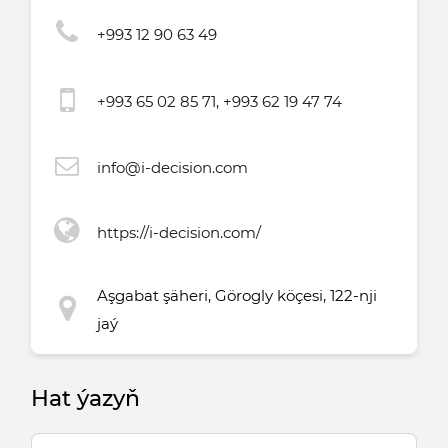
+993 12 90 63 49
+993 65 02 85 71, +993 62 19 47 74
info@i-decision.com
https://i-decision.com/
Aşgabat şäheri, Görogly köçesi, 122-nji
jaý
Hat ýazyň