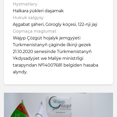
Hyzmatlary
Halkara ýükleri daşamak
Hukuk salgysy
Aşgabat şäheri, Görogly köçesi, 122-nji jaý
Goşmaça maglumat
Wajyp Çözgüt hojalyk jemgyýeti
Türkmenistanyň çäginde ilkinji gezek
21.10.2020 senesinde Türkmenistanyň
Ykdysadyýet we Maliýe ministrligi
tarapyndan №14007681 belgiden hasaba
alyndy.