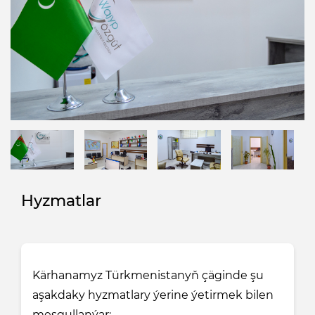
Hyzmatlar
Kärhanamyz Türkmenistanyň çäginde şu
aşakdaky hyzmatlary ýerine ýetirmek bilen
meşgullanýar: