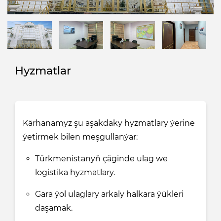
Hyzmatlar
Kärhanamyz şu aşakdaky hyzmatlary ýerine
ýetirmek bilen meşgullanýar:
Türkmenistanyň çäginde ulag we
logistika hyzmatlary.
Gara ýol ulaglary arkaly halkara ýükleri
daşamak.