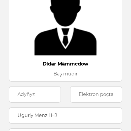
Didar Mämmedow
Baş müdir