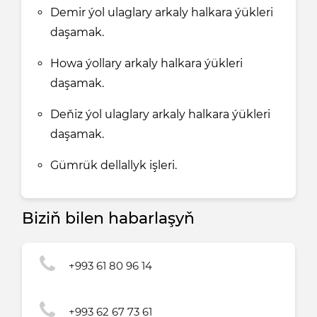
Demir ýol ulaglary arkaly halkara ýükleri
daşamak.
Howa ýollary arkaly halkara ýükleri
daşamak.
Deňiz ýol ulaglary arkaly halkara ýükleri
daşamak.
Gümrük dellallyk işleri.
Biziň bilen habarlaşyň
+993 61 80 96 14
+993 62 67 73 61