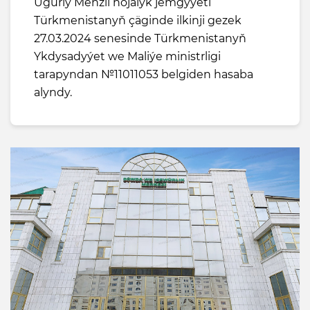
Ugurly Menzil hojalyk jemgyýeti
Türkmenistanyň çäginde ilkinji gezek
27.03.2024 senesinde Türkmenistanyň
Ykdysadyýet we Maliýe ministrligi
tarapyndan №11011053 belgiden hasaba
alyndy.