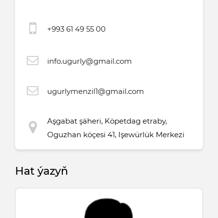
+993 61 49 55 00
info.ugurly@gmail.com
ugurlymenzil1@gmail.com
Aşgabat şäheri, Köpetdag etraby,
Oguzhan köçesi 41, Işewürlük Merkezi
Hat ýazyň