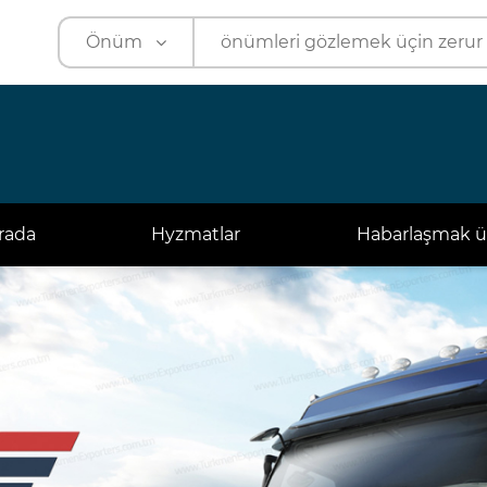
Önüm
Önüm
Kärhana
rada
Hyzmatlar
Habarlaşmak ü