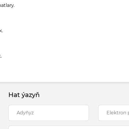
tlary.
k.
.
Hat ýazyň