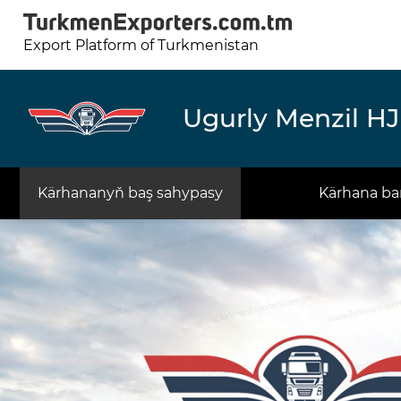
Export Platform of Turkmenistan
Ugurly Menzil HJ
Kärhananyň baş sahypasy
Kärhana ba