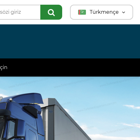
Türkmençe
English
Türkçe
Русский
çin