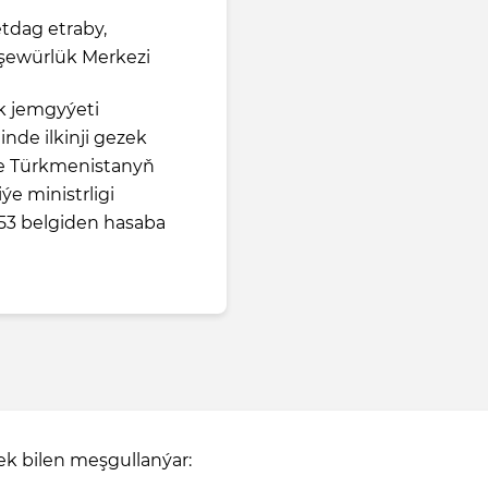
tdag etraby,
Işewürlük Merkezi
yk jemgyýeti
nde ilkinji gezek
de Türkmenistanyň
e ministrligi
53 belgiden hasaba
k bilen meşgullanýar: