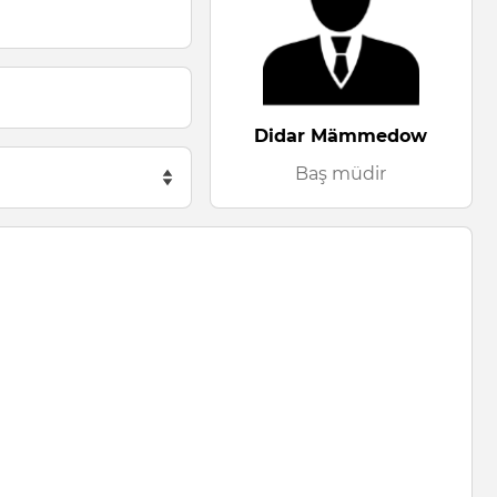
Didar Mämmedow
Baş müdir