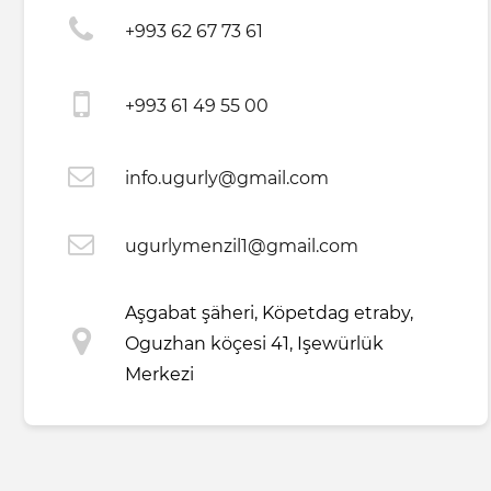
+993 62 67 73 61
+993 61 49 55 00
info.ugurly@gmail.com
ugurlymenzil1@gmail.com
Aşgabat şäheri, Köpetdag etraby,
Oguzhan köçesi 41, Işewürlük
Merkezi