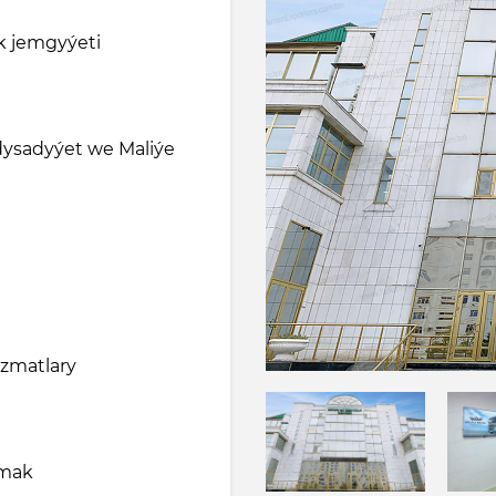
yk jemgyýeti
ysadyýet we Maliýe
yzmatlary
amak