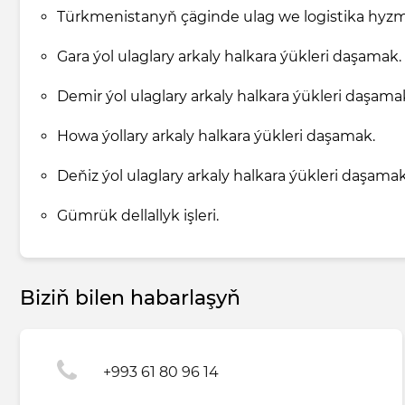
Türkmenistanyň çäginde ulag we logistika hyzma
Gara ýol ulaglary arkaly halkara ýükleri daşamak.
Demir ýol ulaglary arkaly halkara ýükleri daşama
Howa ýollary arkaly halkara ýükleri daşamak.
Deňiz ýol ulaglary arkaly halkara ýükleri daşamak
Gümrük dellallyk işleri.
Biziň bilen habarlaşyň
+993 61 80 96 14