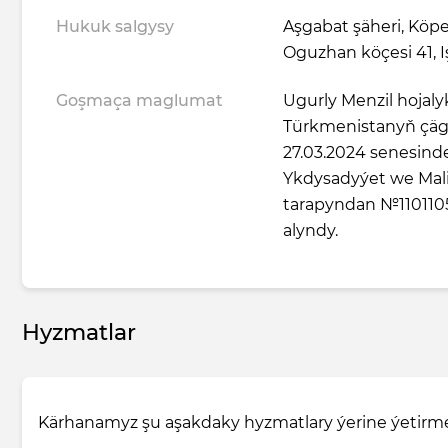
Hukuk salgysy
Aşgabat şäheri, Köpe
Oguzhan köçesi 41, 
Goşmaça maglumat
Ugurly Menzil hojal
Türkmenistanyň çägi
27.03.2024 senesin
Ykdysadyýet we Maliý
tarapyndan №110110
alyndy.
Hyzmatlar
Kärhanamyz şu aşakdaky hyzmatlary ýerine ýetirme