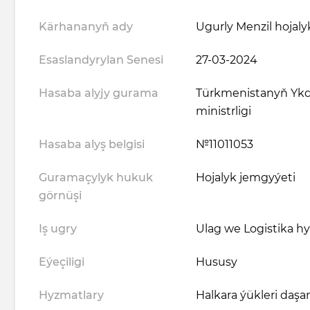
Kärhananyň ady
Ugurly Menzil hojal
Esaslandyrylan Senesi
27-03-2024
Hasaba alyjy gurama
Türkmenistanyň Ykd
ministrligi
Hasaba alyş belgisi
№11011053
Guramaçylyk hukuk
Hojalyk jemgyýeti
görnüşi
Iş ugry
Ulag we Logistika h
Eýeçiligi
Hususy
Hyzmatlary
Halkara ýükleri daş