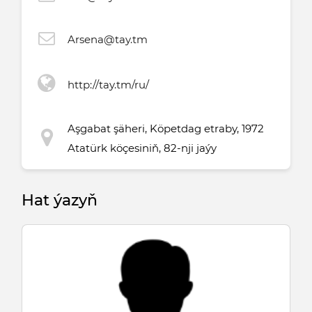
Arsena@tay.tm
http://tay.tm/ru/
Aşgabat şäheri, Köpetdag etraby, 1972
Atatürk köçesiniň, 82-nji jaýy
Hat ýazyň