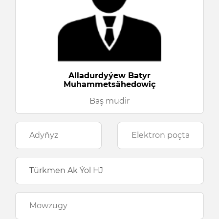
Alladurdyýew Batyr
Muhammetsähedowiç
Baş müdir