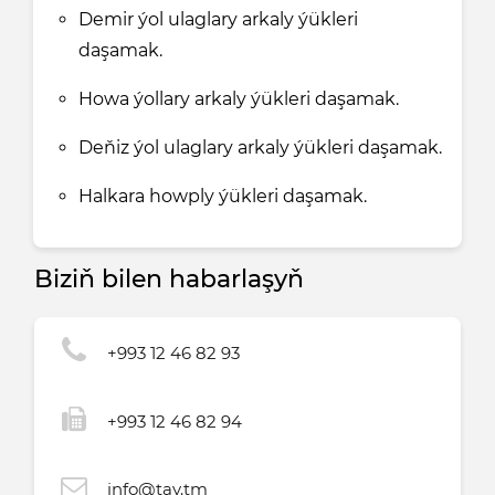
Demir ýol ulaglary arkaly ýükleri
daşamak.
Howa ýollary arkaly ýükleri daşamak.
Deňiz ýol ulaglary arkaly ýükleri daşamak.
Halkara howply ýükleri daşamak.
Biziň bilen habarlaşyň
+993 12 46 82 93
+993 12 46 82 94
info@tay.tm