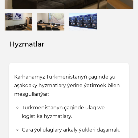
Hyzmatlar
Kärhanamyz Türkmenistanyň çäginde şu
aşakdaky hyzmatlary ýerine ýetirmek bilen
meşgullanýar:
Türkmenistanyň çäginde ulag we
logistika hyzmatlary.
Gara ýol ulaglary arkaly ýükleri daşamak.