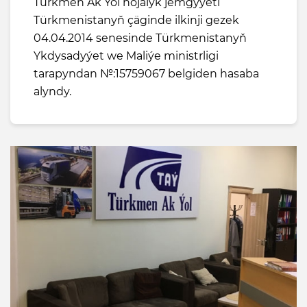
Türkmen Ak Ýol hojalyk jemgyýeti
Türkmenistanyň çäginde ilkinji gezek
04.04.2014 senesinde Türkmenistanyň
Ykdysadyýet we Maliýe ministrligi
tarapyndan №:15759067 belgiden hasaba
alyndy.