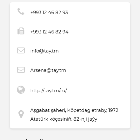
+993 12 46 82 93
+993 12 46 82 94
info@tay.tm
Arsena@tay.tm
http://tay.tm/ru/
Aşgabat şäheri, Köpetdag etraby, 1972
Atatürk köçesiniň, 82-nji jaýy