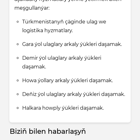
meşgullanýar:
Türkmenistanyň çäginde ulag we
logistika hyzmatlary.
Gara ýol ulaglary arkaly ýükleri daşamak.
Demir ýol ulaglary arkaly ýükleri
daşamak.
Howa ýollary arkaly ýükleri daşamak.
Deňiz ýol ulaglary arkaly ýükleri daşamak.
Halkara howply ýükleri daşamak.
Biziň bilen habarlaşyň