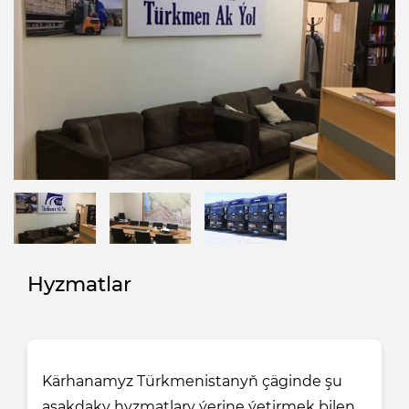
Hyzmatlar
Kärhanamyz Türkmenistanyň çäginde şu
aşakdaky hyzmatlary ýerine ýetirmek bilen