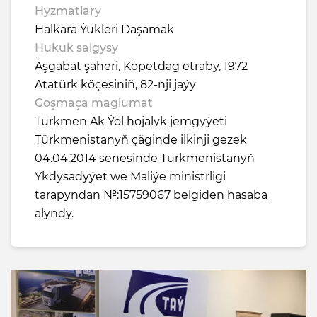
Hyzmatlary
Halkara Ýükleri Daşamak
Hukuk salgysy
Aşgabat şäheri, Köpetdag etraby, 1972
Atatürk köçesiniň, 82-nji jaýy
Goşmaça maglumat
Türkmen Ak Ýol hojalyk jemgyýeti
Türkmenistanyň çäginde ilkinji gezek
04.04.2014 senesinde Türkmenistanyň
Ykdysadyýet we Maliýe ministrligi
tarapyndan №:15759067 belgiden hasaba
alyndy.