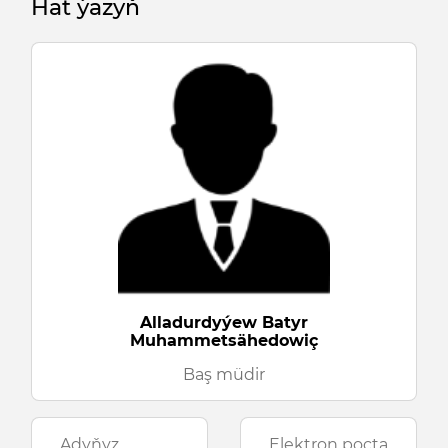
Hat ýazyň
Alladurdyýew Batyr
Muhammetsähedowiç
Baş müdir