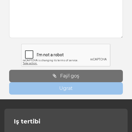
Faýl goş
Ugrat
Iş tertibi