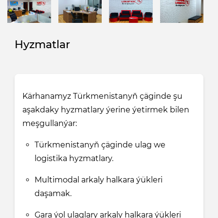
Hyzmatlar
Kärhanamyz Türkmenistanyň çäginde şu
aşakdaky hyzmatlary ýerine ýetirmek bilen
meşgullanýar:
Türkmenistanyň çäginde ulag we
logistika hyzmatlary.
Multimodal arkaly halkara ýükleri
daşamak.
Gara ýol ulaglary arkaly halkara ýükleri