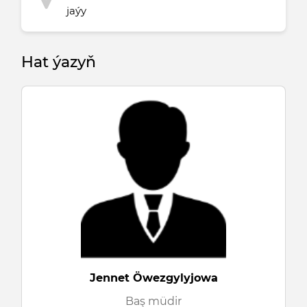
jaýy
Hat ýazyň
Jennet Öwezgylyjowa
Baş müdir