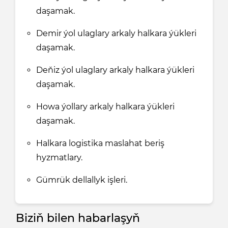
daşamak.
Demir ýol ulaglary arkaly halkara ýükleri
daşamak.
Deňiz ýol ulaglary arkaly halkara ýükleri
daşamak.
Howa ýollary arkaly halkara ýükleri
daşamak.
Halkara logistika maslahat beriş
hyzmatlary.
Gümrük dellallyk işleri.
Biziň bilen habarlaşyň