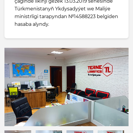
çäginde ilkinji gezek 13.03.2019 senesinde
Türkmenistanyň Ykdysadyýet we Maliýe
ministrligi tarapyndan №14588223 belgiden
hasaba alyndy.