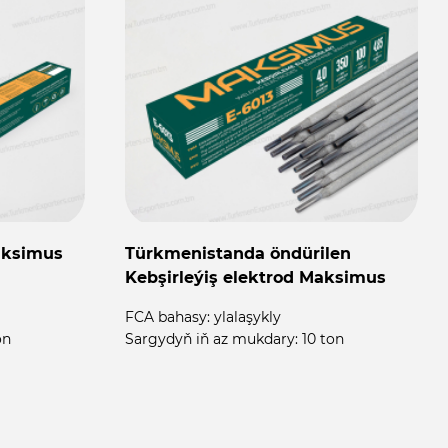
aksimus
Türkmenistanda öndürilen
Kebşirleýiş elektrod Maksimus
FCA bahasy:
ylalaşykly
on
Sargydyň iň az mukdary:
10 ton