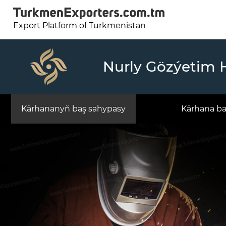
Export Platform of Turkmenistan
Nurly Gözýetim 
Kärhananyň baş sahypasy
Kärhana b