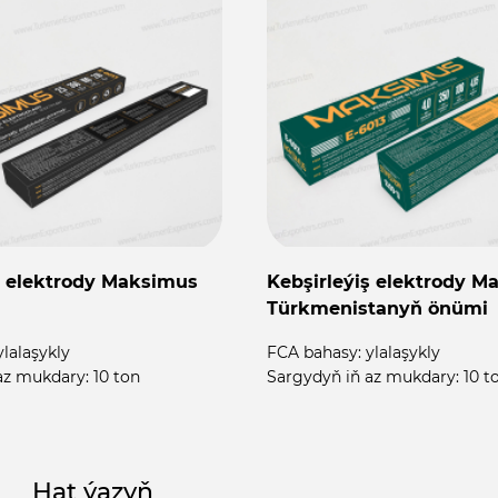
ş elektrody Maksimus
Kebşirleýiş elektrody M
Türkmenistanyň önümi
ylalaşykly
FCA bahasy:
ylalaşykly
az mukdary:
10 ton
Sargydyň iň az mukdary:
10 t
Hat ýazyň