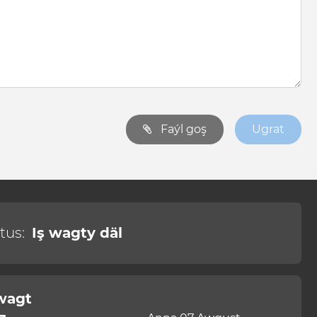
Faýl goş
Ugrat
tus:
Iş wagty däl
 wagt