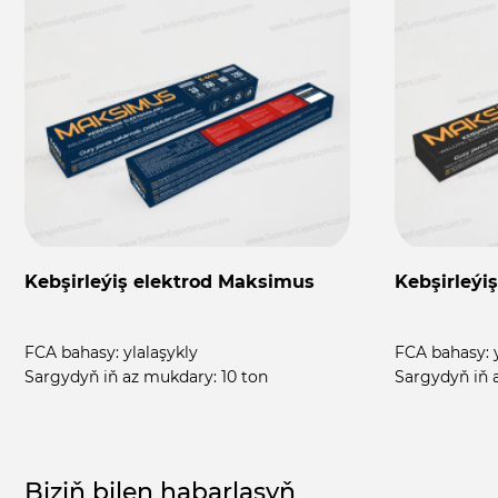
Kebşirleýiş elektrod Maksimus
Kebşirleýi
FCA bahasy:
ylalaşykly
FCA bahasy:
Sargydyň iň az mukdary:
10 ton
Sargydyň iň 
Biziň bilen habarlaşyň