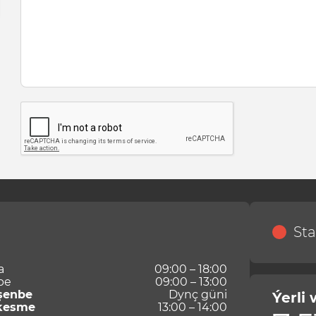
Sta
a
09:00 – 18:00
be
09:00 – 13:00
şenbe
Dynç güni
Ýerli
kesme
13:00 – 14:00