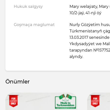
Hukuk salgysy
Mary welaýaty, Mary 
10/2-jaý, 41-nji öý
Goşmaça maglumat
Nurly Gözýetim hus
Türkmenistanyň çägi
13.03.2017 senesind
Ykdysadyýet we Maliý
tarapyndan №157752
alyndy.
Önümler