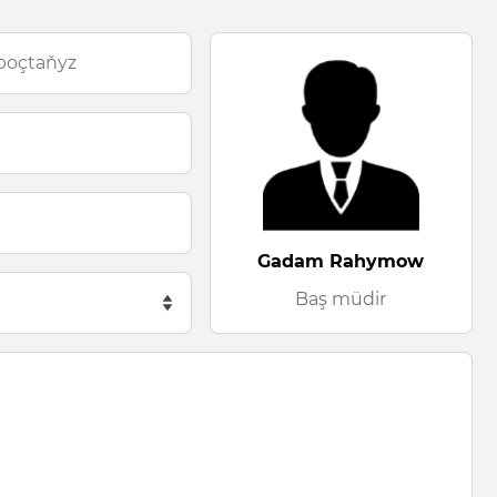
Gadam Rahymow
Baş müdir