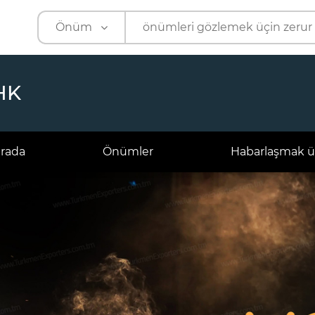
Önüm
Önüm
Kärhana
HK
arada
Önümler
Habarlaşmak ü