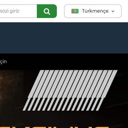
Türkmençe
English
Türkçe
Русский
çin