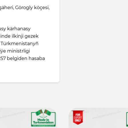
şäheri, Görogly köçesi,
usy kärhanasy
nde ilkinji gezek
e Türkmenistanyň
e ministrligi
57 belgiden hasaba