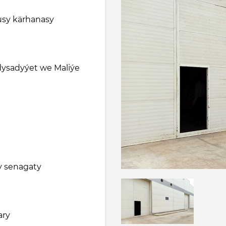
usy kärhanasy
ysadyýet we Maliýe
y senagaty
ary