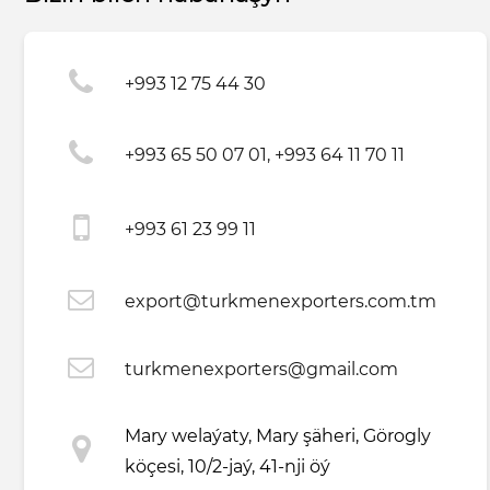
+993 12 75 44 30
+993 65 50 07 01, +993 64 11 70 11
+993 61 23 99 11
export@turkmenexporters.com.tm
turkmenexporters@gmail.com
Mary welaýaty, Mary şäheri, Görogly
köçesi, 10/2-jaý, 41-nji öý