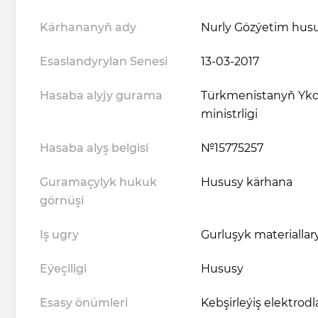
Kärhananyň ady
Nurly Gözýetim hus
Esaslandyrylan Senesi
13-03-2017
Hasaba alyjy gurama
Türkmenistanyň Ykd
ministrligi
Hasaba alyş belgisi
№15775257
Guramaçylyk hukuk
Hususy kärhana
görnüşi
Iş ugry
Gurluşyk materiallar
Eýeçiligi
Hususy
Esasy önümleri
Kebşirleýiş elektrodl