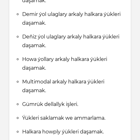
daşamak.
Demir ýol ulaglary arkaly halkara ýükleri
daşamak.
Deňiz ýol ulaglary arkaly halkara ýükleri
daşamak.
Howa ýollary arkaly halkara ýükleri
daşamak.
Multimodal arkaly halkara ýükleri
daşamak.
Gümrük dellallyk işleri.
Ýükleri saklamak we ammarlama.
Halkara howply ýükleri daşamak.