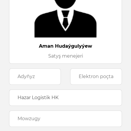
Aman Hudaýgulyýew
Satyş menejeri