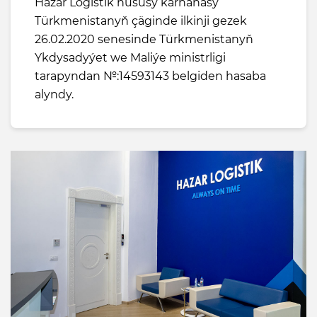
Hazar Logistik hususy kärhanasy
Türkmenistanyň çäginde ilkinji gezek
26.02.2020 senesinde Türkmenistanyň
Ykdysadyýet we Maliýe ministrligi
tarapyndan №:14593143 belgiden hasaba
alyndy.