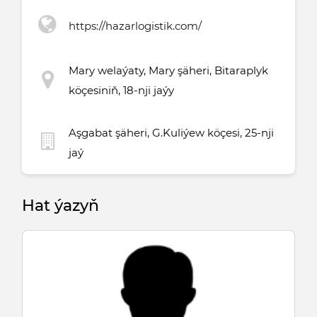
https://hazarlogistik.com/
Mary welaýaty, Mary şäheri, Bitaraplyk
köçesiniň, 18-nji jaýy
Aşgabat şäheri, G.Kuliýew köçesi, 25-nji
jaý
Hat ýazyň