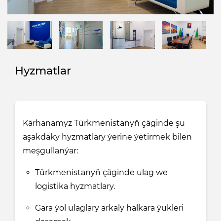
Hyzmatlar
Kärhanamyz Türkmenistanyň çäginde şu
aşakdaky hyzmatlary ýerine ýetirmek bilen
meşgullanýar:
Türkmenistanyň çäginde ulag we
logistika hyzmatlary.
Gara ýol ulaglary arkaly halkara ýükleri