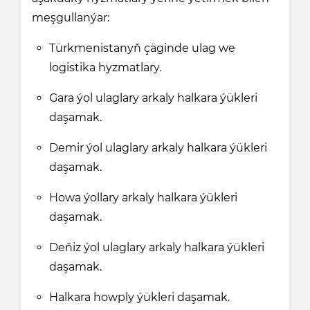
meşgullanýar:
Türkmenistanyň çäginde ulag we
logistika hyzmatlary.
Gara ýol ulaglary arkaly halkara ýükleri
daşamak.
Demir ýol ulaglary arkaly halkara ýükleri
daşamak.
Howa ýollary arkaly halkara ýükleri
daşamak.
Deňiz ýol ulaglary arkaly halkara ýükleri
daşamak.
Halkara howply ýükleri daşamak.