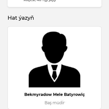
Hat ýazyň
Bekmyradow Mele Batyrowiç
Baş müdir