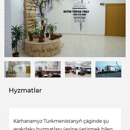
Hyzmatlar
Kärhanamyz Türkmenistanyň çäginde şu
aşakdaky hyzmatlary ýerine ýetirmek bilen