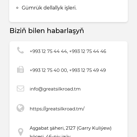
Gümrük dellallyk işleri.
Biziň bilen habarlaşyň
+993 12 75 44 44, +993 12 75 44 46
+993 12 75 40 00, +993 12 75 49 49
info@greatsilkroad.tm
https://greatsilkroad.tm/
Aşgabat şäheri, 2127 (Garry Kuliýew)
köçesi, 46-njy jaýy