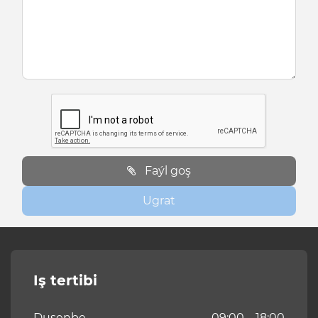
Faýl goş
Ugrat
Iş tertibi
Duşenbe
09:00 – 18:00