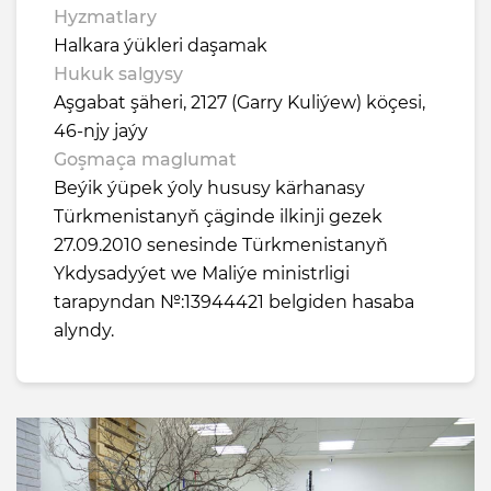
Hyzmatlary
Halkara ýükleri daşamak
Hukuk salgysy
Aşgabat şäheri, 2127 (Garry Kuliýew) köçesi,
46-njy jaýy
Goşmaça maglumat
Beýik ýüpek ýoly hususy kärhanasy
Türkmenistanyň çäginde ilkinji gezek
27.09.2010 senesinde Türkmenistanyň
Ykdysadyýet we Maliýe ministrligi
tarapyndan №:13944421 belgiden hasaba
alyndy.