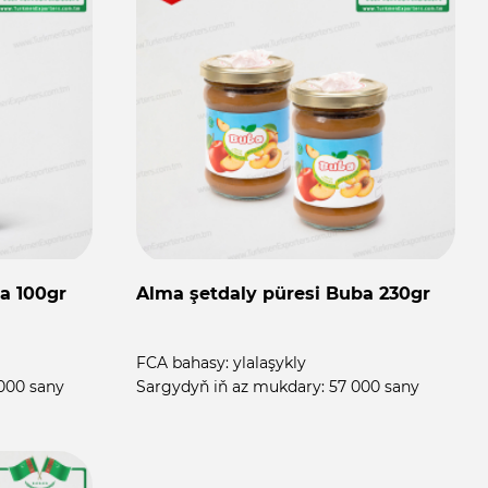
a 100gr
Alma şetdaly püresi Buba 230gr
FCA bahasy:
ylalaşykly
000 sany
Sargydyň iň az mukdary:
57 000 sany