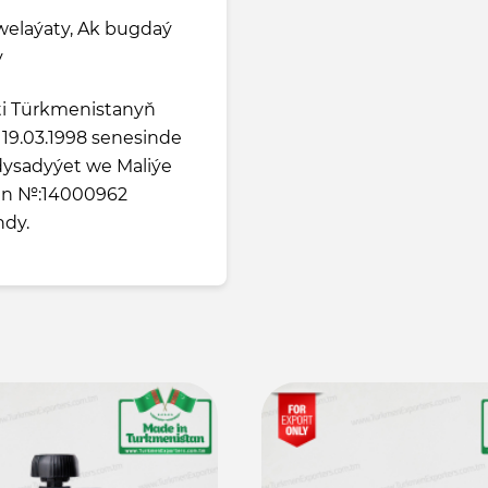
welaýaty, Ak bugdaý
y
ti Türkmenistanyň
k 19.03.1998 senesinde
ysadyýet we Maliýe
dan №:14000962
ndy.