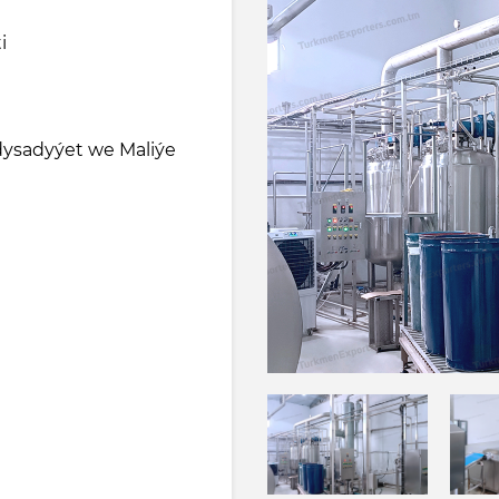
i
ysadyýet we Maliýe