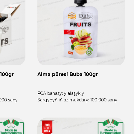
100gr
Alma püresi Buba 100gr
FCA bahasy:
ylalaşykly
000 sany
Sargydyň iň az mukdary:
100 000 sany