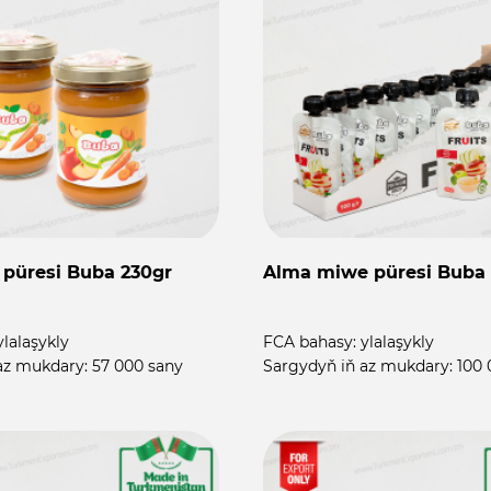
 püresi Buba 230gr
Alma miwe püresi Buba 
ylalaşykly
FCA bahasy:
ylalaşykly
az mukdary:
57 000 sany
Sargydyň iň az mukdary:
100 