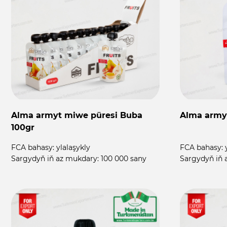
Alma armyt miwe püresi Buba
Alma armyt
100gr
FCA bahasy:
ylalaşykly
FCA bahasy:
Sargydyň iň az mukdary:
100 000 sany
Sargydyň iň 