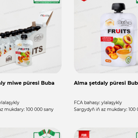
aly miwe püresi Buba
Alma şetdaly püresi Bub
ylalaşykly
FCA bahasy:
ylalaşykly
az mukdary:
100 000 sany
Sargydyň iň az mukdary:
100 