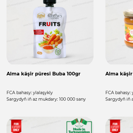
Alma käşir püresi Buba 100gr
Alma käşir
FCA bahasy:
ylalaşykly
FCA bahasy:
Sargydyň iň az mukdary:
100 000 sany
Sargydyň iň 