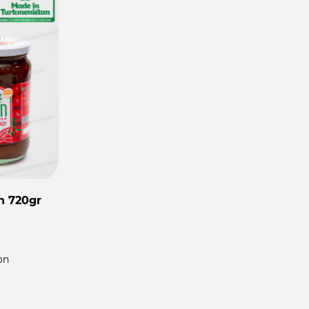
n 720gr
on