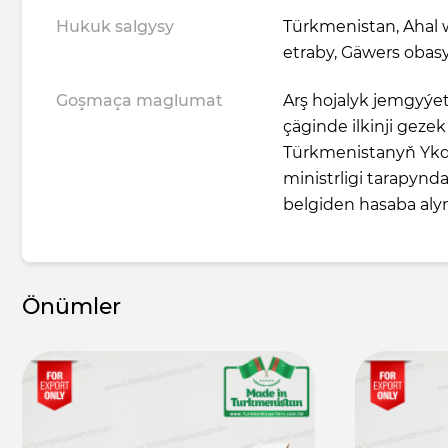
Hukuk salgysy
Türkmenistan, Ahal 
etraby, Gäwers obas
Goşmaça maglumat
Arş hojalyk jemgyýe
çäginde ilkinji geze
Türkmenistanyň Ykd
ministrligi tarapyn
belgiden hasaba aly
Önümler