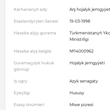
Kärhananyň ady
Arş hojalyk jemgyýet
Esaslandyrylan Senesi
19-03-1998
Hasaba alyjy gurama
Türkmenistanyň Ykd
Ministrligi
Hasaba alyş belgisi
№14000962
Guramaçylyk hukuk
Hojalyk jemgyýeti
görnüşi
Iş ugry
Azyk senagaty
Eýeçiligi
Hususy
Esasy önümleri
Miwe püresi