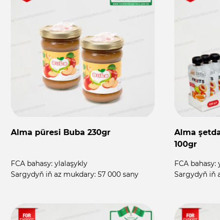
Alma püresi Buba 230gr
Alma şetd
100gr
FCA bahasy:
ylalaşykly
FCA bahasy:
Sargydyň iň az mukdary:
57 000 sany
Sargydyň iň 