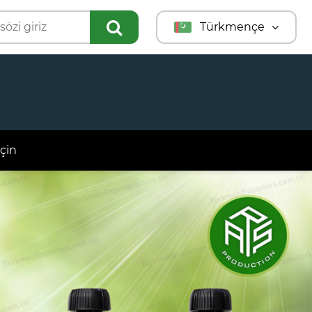
Türkmençe
English
Türkçe
Русский
çin