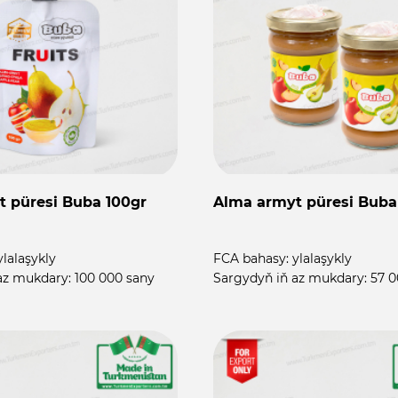
 püresi Buba 100gr
Alma armyt püresi Buba
ylalaşykly
FCA bahasy:
ylalaşykly
az mukdary:
100 000 sany
Sargydyň iň az mukdary:
57 0