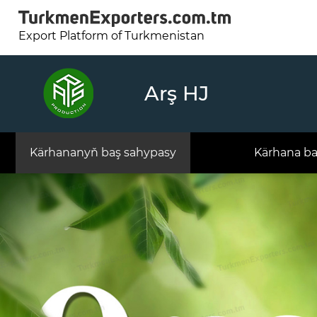
Export Platform of Turkmenistan
Arş HJ
Kärhananyň baş sahypasy
Kärhana b