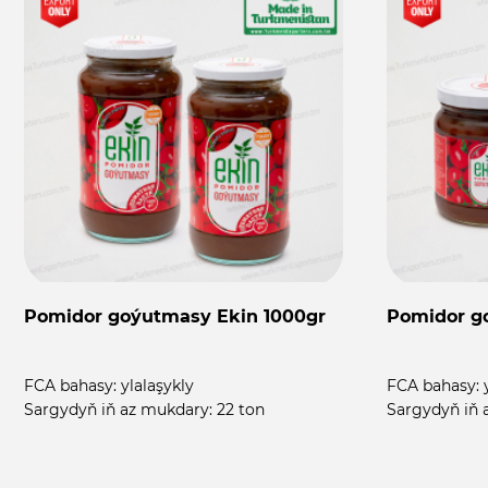
Pomidor goýutmasy Ekin 1000gr
Pomidor g
FCA bahasy:
ylalaşykly
FCA bahasy:
Sargydyň iň az mukdary:
22 ton
Sargydyň iň 