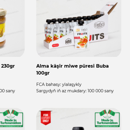
 230gr
Alma käşir miwe püresi Buba
100gr
FCA bahasy:
ylalaşykly
00 sany
Sargydyň iň az mukdary:
100 000 sany