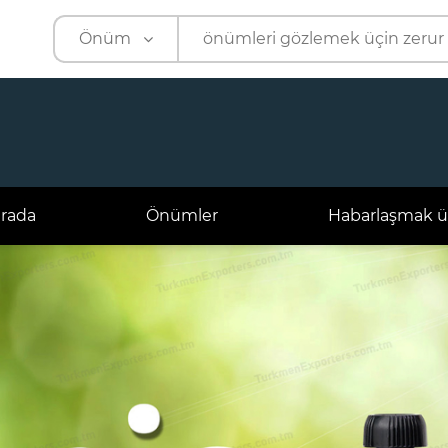
Önüm
Önüm
Kärhana
arada
Önümler
Habarlaşmak ü