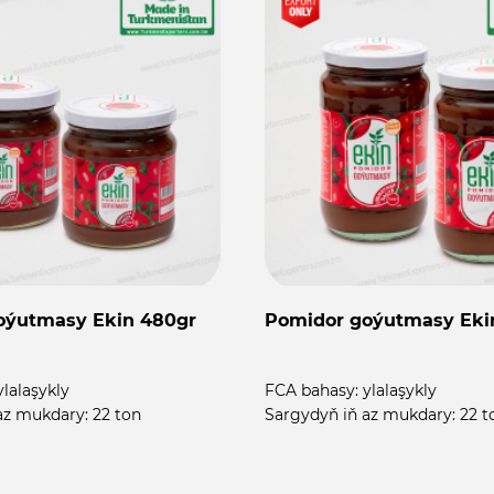
oýutmasy Ekin 480gr
Pomidor goýutmasy Eki
ylalaşykly
FCA bahasy:
ylalaşykly
az mukdary:
22 ton
Sargydyň iň az mukdary:
22 t