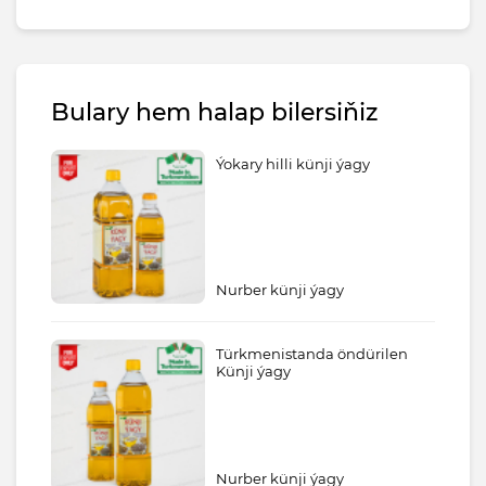
Bulary hem halap bilersiňiz
Ýokary hilli künji ýagy
Nurber künji ýagy
Türkmenistanda öndürilen
Künji ýagy
Nurber künji ýagy