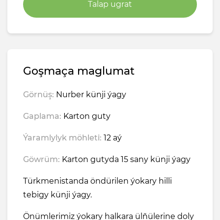
Talap ugrat
Goşmaça maglumat
Görnüş:
Nurber künji ýagy
Gaplama:
Karton guty
Ýaramlylyk möhleti:
12 aý
Göwrüm:
Karton gutyda 15 sany künji ýagy
Türkmenistanda öndürilen ýokary hilli
tebigy künji ýagy.
Önümlerimiz ýokary halkara ülňülerine doly