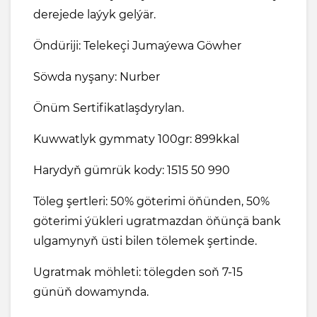
derejede laýyk gelýär.
Öndüriji: Telekeçi Jumaýewa Göwher
Söwda nyşany: Nurber
Önüm Sertifikatlaşdyrylan.
Kuwwatlyk gymmaty 100gr: 899kkal
Harydyň gümrük kody: 1515 50 990
Töleg şertleri: 50% göterimi öňünden, 50%
göterimi ýükleri ugratmazdan öňünçä bank
ulgamynyň üsti bilen tölemek şertinde.
Ugratmak möhleti: tölegden soň 7-15
günüň dowamynda.