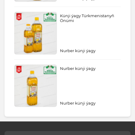
Künji ýagy Türkmenistanyň
Önümi
Nurber künji ýagy
Nurber künji ýagy
Nurber künji ýagy