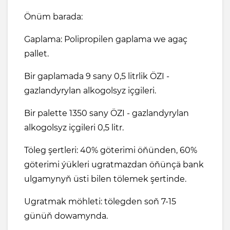
Önüm barada:
Gaplama: Polipropilen gaplama we agaç
pallet.
Bir gaplamada 9 sany 0,5 litrlik ÖZI -
gazlandyrylan alkogolsyz içgileri.
Bir palette 1350 sany ÖZI - gazlandyrylan
alkogolsyz içgileri 0,5 litr.
Töleg şertleri: 40% göterimi öňünden, 60%
göterimi ýükleri ugratmazdan öňünçä bank
ulgamynyň üsti bilen tölemek şertinde.
Ugratmak möhleti: tölegden soň 7-15
günüň dowamynda.