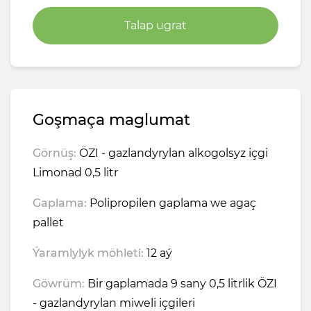
Talap ugrat
Goşmaça maglumat
Görnüş:
ÖZI - gazlandyrylan alkogolsyz içgi
Limonad 0,5 litr
Gaplama:
Polipropilen gaplama we agaç
pallet
Ýaramlylyk möhleti:
12 aý
Göwrüm:
Bir gaplamada 9 sany 0,5 litrlik ÖZI
- gazlandyrylan miweli içgileri