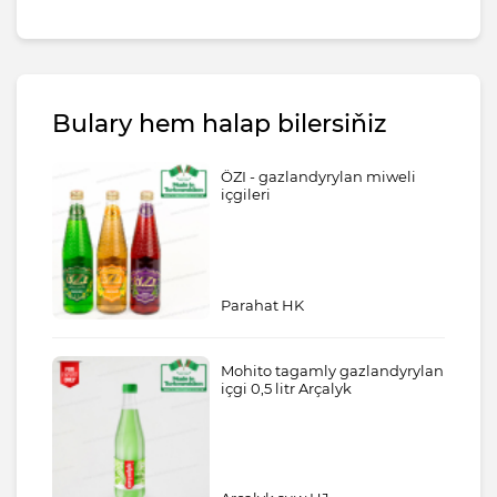
Bulary hem halap bilersiňiz
ÖZI - gazlandyrylan miweli
içgileri
Parahat HK
Mohito tagamly gazlandyrylan
içgi 0,5 litr Arçalyk