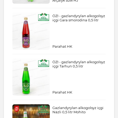
Arçalyk suw HJ
ÖZI - gazlandyrylan alkogolsyz
içgi Gara smorodina 0,5 litr
Parahat HK
ÖZI - gazlandyrylan alkogolsyz
içgi Tarhun 0,5 litr
Parahat HK
Gazlandyrylan alkogolsyz içgi
Näzli 0,5 litr Mohito