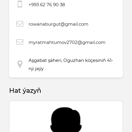
+993 62 76 90 38
rowanaburgut@gmail.com
myratmahtumov2702@gmail.com
Aşgabat şäheri, Oguzhan köçesiniň 41-
nji jaýy
Hat ýazyň