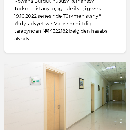
Rowana Bürgüt hususy kärhanasy
Türkmenistanyň çäginde ilkinji gezek
19.10.2022 senesinde Türkmenistanyň
Ykdysadyýet we Maliýe ministrligi
tarapyndan №14322182 belgiden hasaba
alyndy.