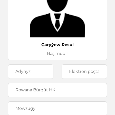
Çaryýew Resul
Baş müdir