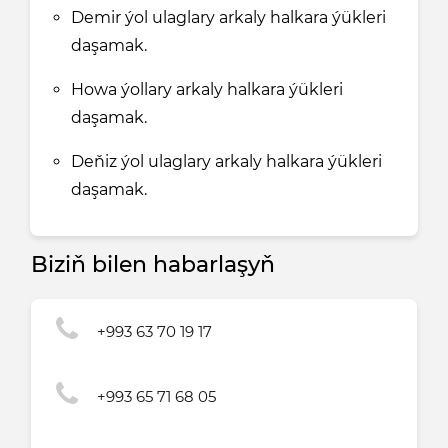
Demir ýol ulaglary arkaly halkara ýükleri
daşamak.
Howa ýollary arkaly halkara ýükleri
daşamak.
Deňiz ýol ulaglary arkaly halkara ýükleri
daşamak.
Biziň bilen habarlaşyň
+993 63 70 19 17
+993 65 71 68 05