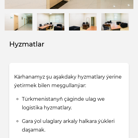
Hyzmatlar
Kärhanamyz şu aşakdaky hyzmatlary ýerine
ýetirmek bilen meşgullanýar:
Türkmenistanyň çäginde ulag we
logistika hyzmatlary.
Gara ýol ulaglary arkaly halkara ýükleri
daşamak.