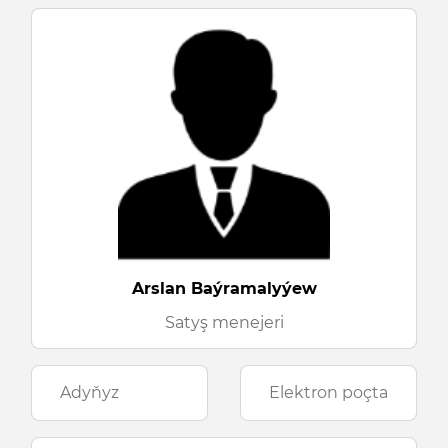
Arslan Baýramalyýew
Satyş menejeri