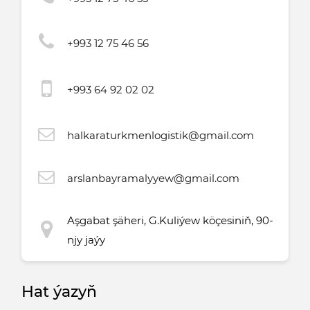
+993 12 75 46 56
+993 64 92 02 02
halkaraturkmenlogistik@gmail.com
arslanbayramalyyew@gmail.com
Aşgabat şäheri, G.Kuliýew köçesiniň, 90-
njy jaýy
Hat ýazyň