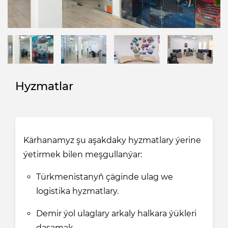
Hyzmatlar
Kärhanamyz şu aşakdaky hyzmatlary ýerine
ýetirmek bilen meşgullanýar:
Türkmenistanyň çäginde ulag we
logistika hyzmatlary.
Demir ýol ulaglary arkaly halkara ýükleri
daşamak.