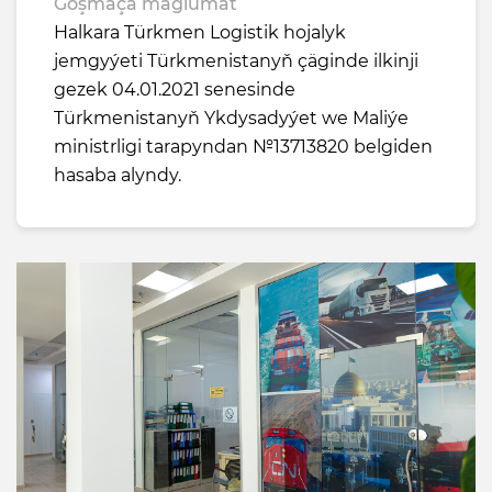
Goşmaça maglumat
Halkara Türkmen Logistik hojalyk
jemgyýeti Türkmenistanyň çäginde ilkinji
gezek 04.01.2021 senesinde
Türkmenistanyň Ykdysadyýet we Maliýe
ministrligi tarapyndan №13713820 belgiden
hasaba alyndy.