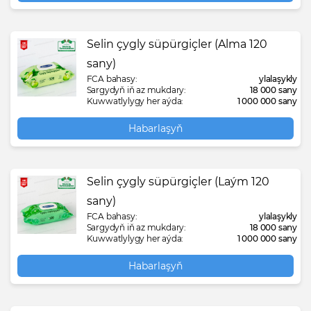
Selin çygly süpürgiçler (Alma 120
sany)
FCA bahasy:
ylalaşykly
Sargydyň iň az mukdary:
18 000 sany
Kuwwatlylygy her aýda:
1 000 000 sany
Habarlaşyň
Selin çygly süpürgiçler (Laým 120
sany)
FCA bahasy:
ylalaşykly
Sargydyň iň az mukdary:
18 000 sany
Kuwwatlylygy her aýda:
1 000 000 sany
Habarlaşyň