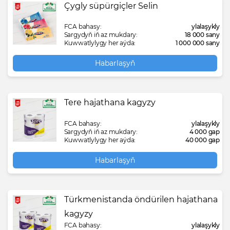
Çygly süpürgiçler Selin
FCA bahasy:
ylalaşykly
Sargydyň iň az mukdary:
18 000 sany
Kuwwatlylygy her aýda:
1 000 000 sany
Habarlaşyň
Tere hajathana kagyzy
FCA bahasy:
ylalaşykly
Sargydyň iň az mukdary:
4 000 gap
Kuwwatlylygy her aýda:
40 000 gap
Habarlaşyň
Türkmenistanda öndürilen hajathana
kagyzy
FCA bahasy:
ylalaşykly