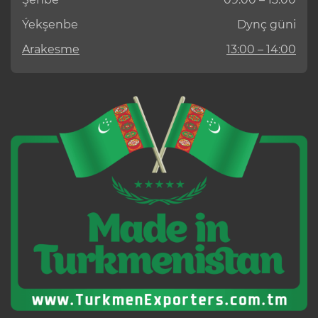
Ýekşenbe
Dynç güni
Arakesme
13:00 – 14:00