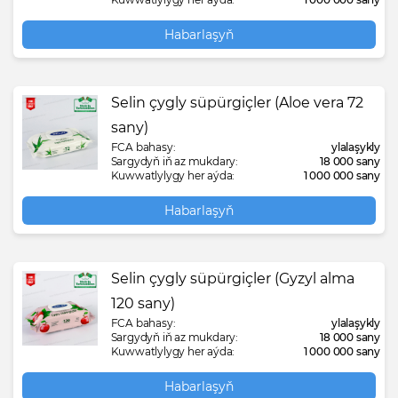
Habarlaşyň
Selin çygly süpürgiçler (Aloe vera 72
sany)
FCA bahasy:
ylalaşykly
Sargydyň iň az mukdary:
18 000 sany
Kuwwatlylygy her aýda:
1 000 000 sany
Habarlaşyň
Selin çygly süpürgiçler (Gyzyl alma
120 sany)
FCA bahasy:
ylalaşykly
Sargydyň iň az mukdary:
18 000 sany
Kuwwatlylygy her aýda:
1 000 000 sany
Habarlaşyň