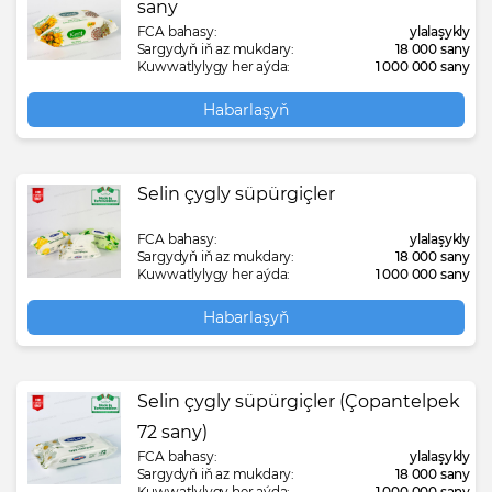
sany
FCA bahasy:
ylalaşykly
Sargydyň iň az mukdary:
18 000 sany
Kuwwatlylygy her aýda:
1 000 000 sany
Habarlaşyň
Selin çygly süpürgiçler
FCA bahasy:
ylalaşykly
Sargydyň iň az mukdary:
18 000 sany
Kuwwatlylygy her aýda:
1 000 000 sany
Habarlaşyň
Selin çygly süpürgiçler (Çopantelpek
72 sany)
FCA bahasy:
ylalaşykly
Sargydyň iň az mukdary:
18 000 sany
Kuwwatlylygy her aýda:
1 000 000 sany