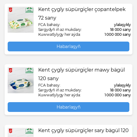
Kent çygly süpürgiçler çopantelpek
72 sany
FCA bahasy:
ylalaşykly
Sargydyň iň az mukdary:
18 000 sany
Kuwwatlylygy her aýda:
1 000 000 sany
Habarlaşyň
Kent çygly süpürgiçler mawy bägül
120 sany
FCA bahasy:
ylalaşykly
Sargydyň iň az mukdary:
18 000 sany
Kuwwatlylygy her aýda:
1 000 000 sany
Habarlaşyň
Kent çygly süpürgiçler sary bägül 120