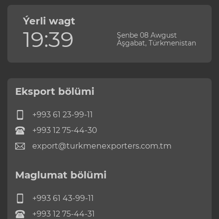
Ýerli wagt
19:39
Şenbe 08 Awgust
Aşgabat, Türkmenistan
Eksport bölümi
+993 61 23-99-11
+993 12 75-44-30
export@turkmenexporters.com.tm
Maglumat bölümi
+993 61 43-99-11
+993 12 75-44-31