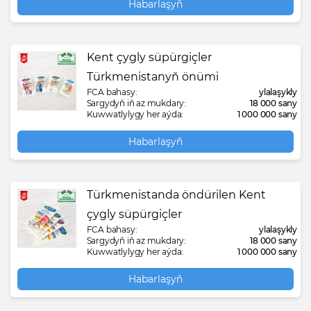
Habarlaşyň
Kent çygly süpürgiçler
Türkmenistanyň önümi
FCA bahasy:
ylalaşykly
Sargydyň iň az mukdary:
18 000 sany
Kuwwatlylygy her aýda:
1 000 000 sany
Habarlaşyň
Türkmenistanda öndürilen Kent
çygly süpürgiçler
FCA bahasy:
ylalaşykly
Sargydyň iň az mukdary:
18 000 sany
Kuwwatlylygy her aýda:
1 000 000 sany
Habarlaşyň