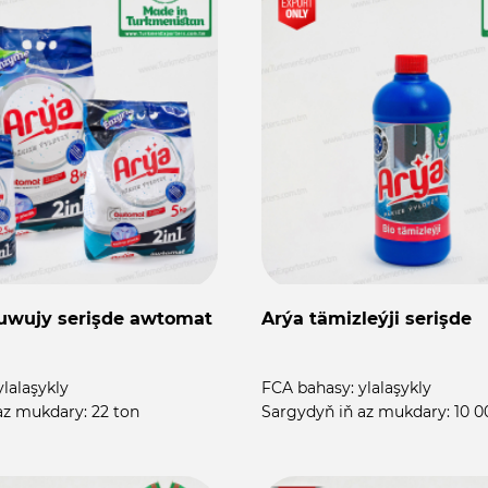
uwujy serişde awtomat
Arýa tämizleýji serişde
ylalaşykly
FCA bahasy:
ylalaşykly
az mukdary:
22 ton
Sargydyň iň az mukdary:
10 0