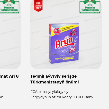
mat Ari 8
Tegmil aýyryjy serişde
Türkmenistanyň önümi
FCA bahasy:
ylalaşykly
on
Sargydyň iň az mukdary:
10 000 sany