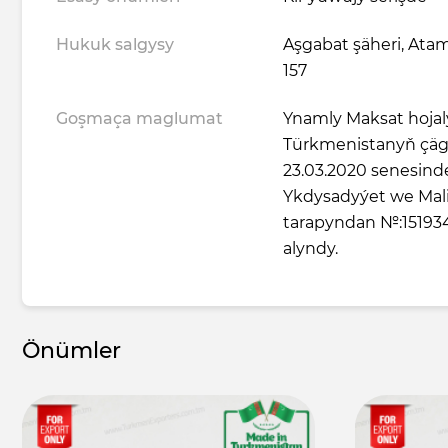
Hukuk salgysy
Aşgabat şäheri, Ata
157
Goşmaça maglumat
Ynamly Maksat hojal
Türkmenistanyň çägi
23.03.2020 senesin
Ykdysadyýet we Maliý
tarapyndan №:15193
alyndy.
Önümler