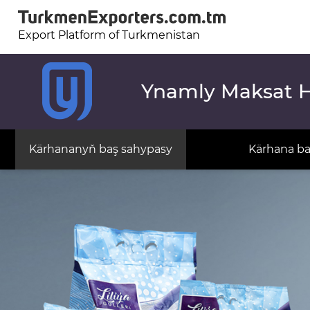
Export Platform of Turkmenistan
Ynamly Maksat 
Kärhananyň baş sahypasy
Kärhana b