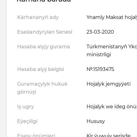
Kärhananyň ady
Ynamly Maksat hojal
Esaslandyrylan Senesi
23-03-2020
Hasaba alyjy gurama
Türkmenistanyň Ykd
ministrligi
Hasaba alyş belgisi
№:15193475
Guramaçylyk hukuk
Hojalyk jemgyýeti
görnüşi
Iş ugry
Hojalyk we ideg önü
Eýeçiligi
Hususy
Esasy önümleri
Kir ýuwujy serişde