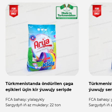
Türkmenistanda öndürilen çaga
Türkmenist
eşikleri üçin kir ýuwujy serişde
ýuwujy ser
FCA bahasy:
ylalaşykly
FCA bahasy:
Sargydyň iň az mukdary:
22 ton
Sargydyň iň 