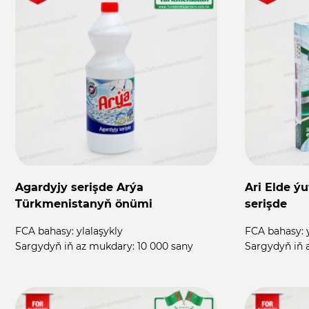
Agardyjy serişde Arýa
Ari Elde ý
Türkmenistanyň önümi
serişde
FCA bahasy:
ylalaşykly
FCA bahasy:
Sargydyň iň az mukdary:
10 000 sany
Sargydyň iň 