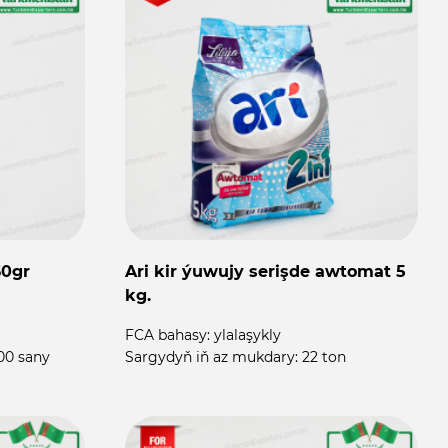
60gr
Ari kir ýuwujy serişde awtomat 5
kg.
FCA bahasy:
ylalaşykly
00 sany
Sargydyň iň az mukdary:
22 ton