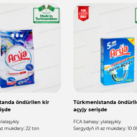
anda öndürilen kir
Türkmenistanda öndüri
işde
açyjy serişde
ylalaşykly
FCA bahasy:
ylalaşykly
az mukdary:
22 ton
Sargydyň iň az mukdary:
10 0