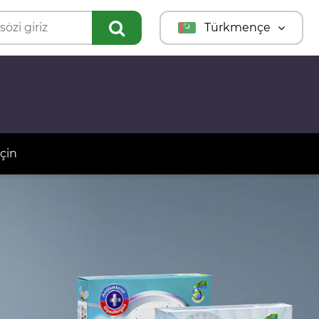
Türkmençe
English
Türkçe
Русский
çin