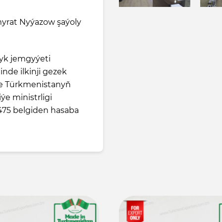
myrat Nyýazow şaýoly
yk jemgyýeti
nde ilkinji gezek
de Türkmenistanyň
e ministrligi
475 belgiden hasaba