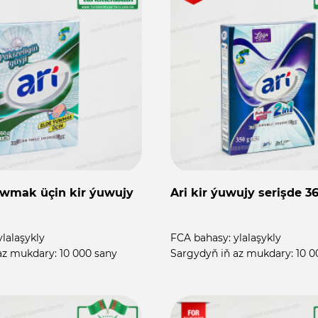
uwmak üçin kir ýuwujy
Ari kir ýuwujy serişde 3
ylalaşykly
FCA bahasy:
ylalaşykly
az mukdary:
10 000 sany
Sargydyň iň az mukdary:
10 0