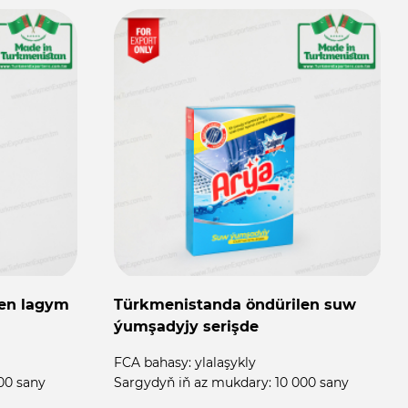
len lagym
Türkmenistanda öndürilen suw
ýumşadyjy serişde
FCA bahasy:
ylalaşykly
00 sany
Sargydyň iň az mukdary:
10 000 sany