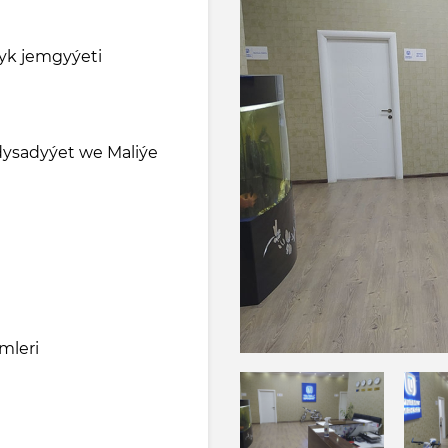
yk jemgyýeti
ysadyýet we Maliýe
mleri