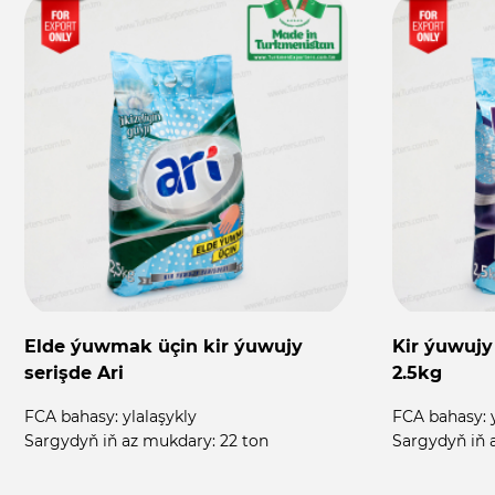
Elde ýuwmak üçin kir ýuwujy
Kir ýuwujy
serişde Ari
2.5kg
FCA bahasy:
ylalaşykly
FCA bahasy:
Sargydyň iň az mukdary:
22 ton
Sargydyň iň 