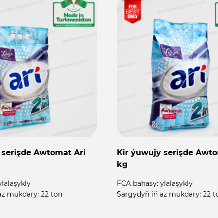
 serişde Awtomat Ari
Kir ýuwujy serişde Awto
kg
ylalaşykly
FCA bahasy:
ylalaşykly
az mukdary:
22 ton
Sargydyň iň az mukdary:
22 t