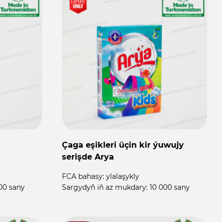
Çaga eşikleri üçin kir ýuwujy
serişde Arya
FCA bahasy:
ylalaşykly
00 sany
Sargydyň iň az mukdary:
10 000 sany