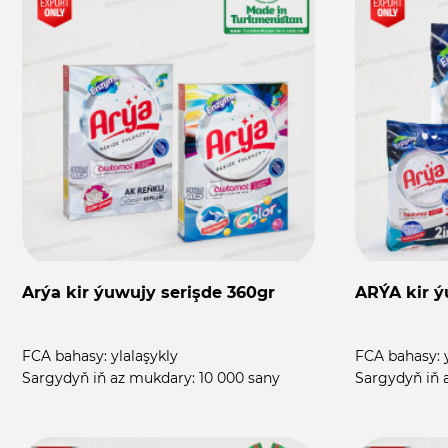
Arýa kir ýuwujy serişde 360gr
ARÝA kir ý
FCA bahasy:
ylalaşykly
FCA bahasy:
Sargydyň iň az mukdary:
10 000 sany
Sargydyň iň 