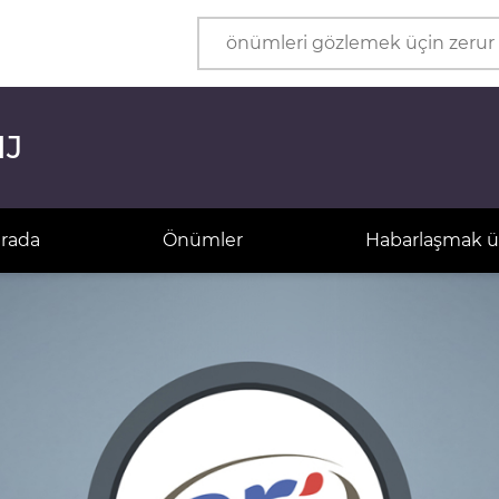
Önüm
Kärhana
HJ
arada
Önümler
Habarlaşmak ü