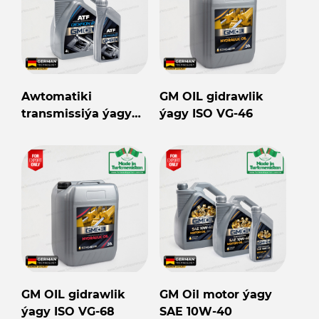
Awtomatiki
GM OIL gidrawlik
transmissiýa ýagy
ýagy ISO VG-46
ATF DXR 2
GM OIL gidrawlik
GM Oil motor ýagy
ýagy ISO VG-68
SAE 10W-40