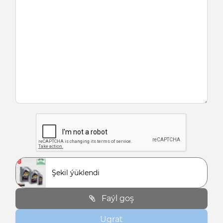
Şekil ýüklendi
Faýl goş
Ugrat