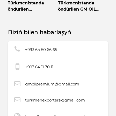
Türkmenistanda
Türkmenistanda
öndürilen
öndürilen GM OIL
awtomatiki
motor ýagy
transmissiýa ýagy
Biziň bilen habarlaşyň
+993 64 50 66 65
+993 64 11 70 11
gmoilpremium@gmail.com
turkmenexporters@gmail.com