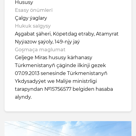
Hususy
Esasy önümleri
Çalgy ýaglary
Hukuk salgysy
Aşgabat şäheri, Köpetdag etraby, Atamyrat
Nyýazow şaýoly, 149-njy jaý
Goşmaça maglumat
Geljege Miras hususy kärhanasy
Türkmenistanyň çäginde ilkinji gezek
07.09.2013 senesinde Türkmenistanyň
Ykdysadyýet we Maliýe ministrligi
tarapyndan №15756577 belgiden hasaba
alyndy.