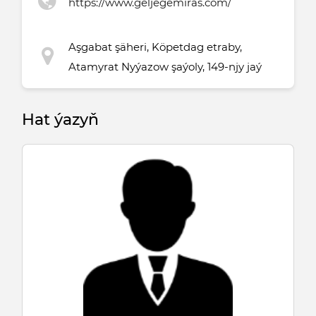
https://www.geljegemiras.com/
Aşgabat şäheri, Köpetdag etraby,
Atamyrat Nyýazow şaýoly, 149-njy jaý
Hat ýazyň