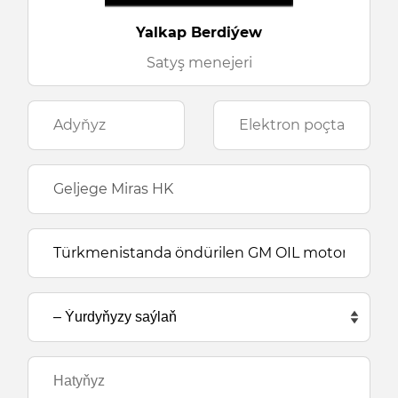
Yalkap Berdiýew
Satyş menejeri